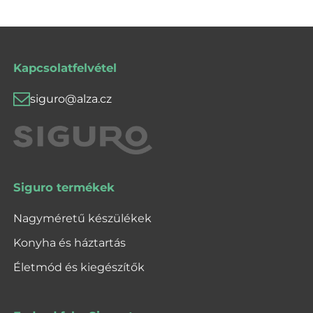
Kapcsolatfelvétel
siguro@alza.cz
Siguro termékek
Nagyméretű készülékek
Konyha és háztartás
Életmód és kiegészítők