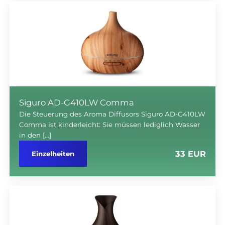
Siguro AD-G410LW Comma
Die Steuerung des Aroma Diffusors Siguro AD-G410LW
Comma ist kinderleicht: Sie müssen lediglich Wasser
in den […]
33 EUR
Einzelheiten