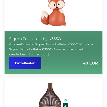
Siguro Fox’s Lullaby K355O
Aroma-Diffusor Siguro Fox's Lullaby K355O Mit dem
Siguro Fox's Lullaby K355O Aromadiffusor mit
niedlichem Fuchsmotiv […]
40 EUR
Einzelheiten