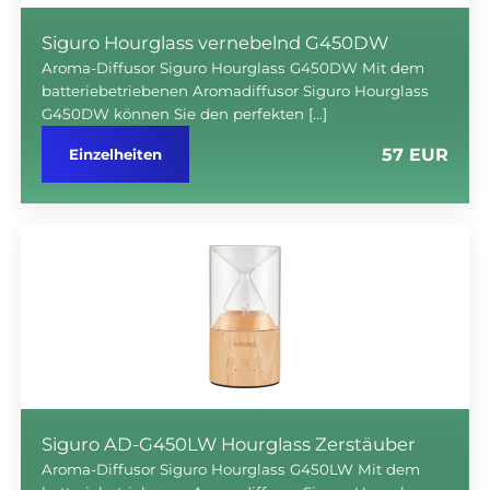
Siguro Hourglass vernebelnd G450DW
Aroma-Diffusor Siguro Hourglass G450DW Mit dem
batteriebetriebenen Aromadiffusor Siguro Hourglass
G450DW können Sie den perfekten […]
57 EUR
Einzelheiten
Siguro AD-G450LW Hourglass Zerstäuber
Aroma-Diffusor Siguro Hourglass G450LW Mit dem