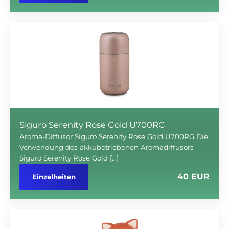
Siguro Serenity Rose Gold U700RG
Aroma-Diffusor Siguro Serenity Rose Gold U700RG Die
Verwendung des akkubetriebenen Aromadiffusors
Siguro Serenity Rose Gold […]
40 EUR
Einzelheiten