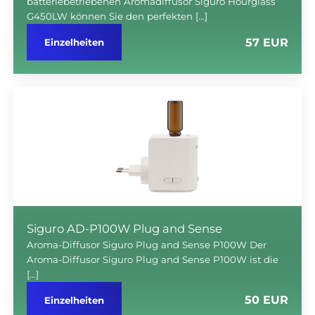
batteriebetriebenen Aromadiffusor Siguro Hourglass
G450LW können Sie den perfekten […]
57 EUR
Einzelheiten
Siguro AD-P100W Plug and Sense
Aroma-Diffusor Siguro Plug and Sense P100W Der
Aroma-Diffusor Siguro Plug and Sense P100W ist die
[…]
50 EUR
Einzelheiten