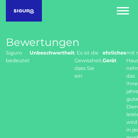
Bewertungen
Siguro
Unbeschwertheit
. Es ist die
ehrliches
mit 
bedeutet
Gewissheit,
Gerät
Hau
dass Sie
neh
ein
das
Ihn
jahr
gut
Dien
leis
wird
in j
mod