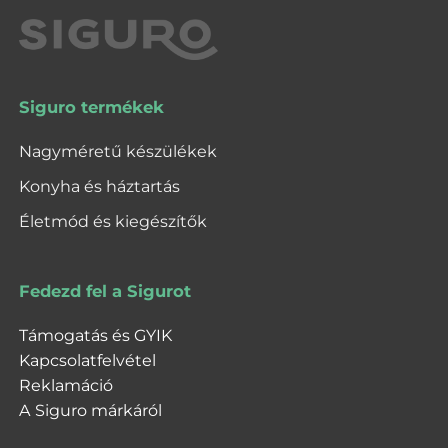
Siguro termékek
Nagyméretű készülékek
Konyha és háztartás
Életmód és kiegészítők
Fedezd fel a Sigurot
Támogatás és GYIK
Kapcsolatfelvétel
Reklamáció
A Siguro márkáról