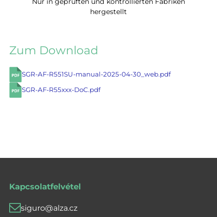
Nur in geprüften und kontrollierten Fabriken
hergestellt
Zum Download
SGR-AF-R551SU-manual-2025-04-30_web.pdf
SGR-AF-R55xxx-DoC.pdf
Kapcsolatfelvétel
siguro@alza.cz