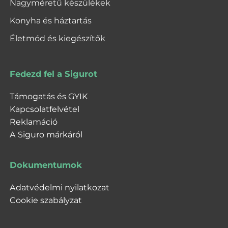
Nagyméretű készülékek
Konyha és háztartás
Életmód és kiegészítők
Fedezd fel a Sigurot
Támogatás és GYIK
Kapcsolatfelvétel
Reklamáció
A Siguro márkáról
Dokumentumok
Adatvédelmi nyilatkozat
Cookie szabályzat