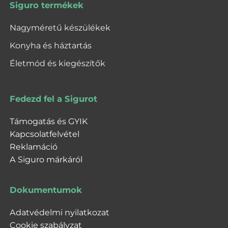
Siguro termékek
Nagyméretű készülékek
Konyha és háztartás
Életmód és kiegészítők
Fedezd fel a Sigurot
Támogatás és GYIK
Kapcsolatfelvétel
Reklamáció
A Siguro márkáról
Dokumentumok
Adatvédelmi nyilatkozat
Cookie szabályzat