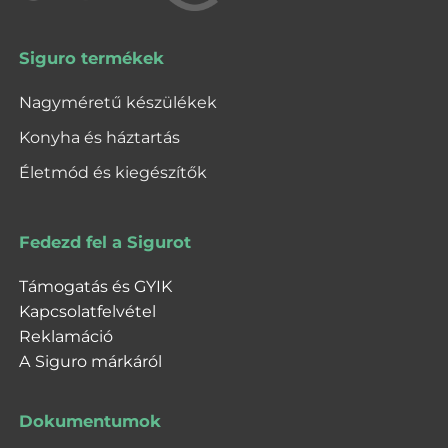
Siguro termékek
Nagyméretű készülékek
Konyha és háztartás
Életmód és kiegészítők
Fedezd fel a Sigurot
Támogatás és GYIK
Kapcsolatfelvétel
Reklamáció
A Siguro márkáról
Dokumentumok