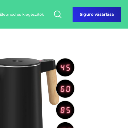
Életmód és kiegészítők
Siguro vásárlása