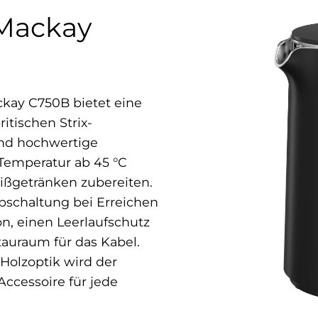
 Mackay
ckay C750B bietet eine
itischen Strix-
und hochwertige
 Temperatur ab 45 °C
eißgetränken zubereiten.
Abschaltung bei Erreichen
n, einen Leerlaufschutz
auraum für das Kabel.
Holzoptik wird der
ccessoire für jede