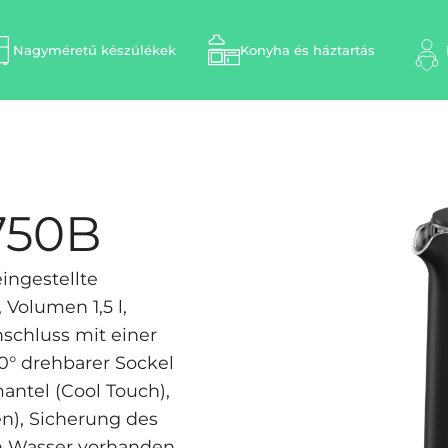
Nagyméretű készülékek
Konyha és háztartás
750B
ingestellte
 Volumen 1,5 l,
nschluss mit einer
0° drehbarer Sockel
mantel (Cool Touch),
n), Sicherung des
n Wasser vorhanden