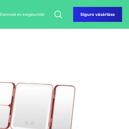
Életmód és kiegészítők
Siguro vásárlása