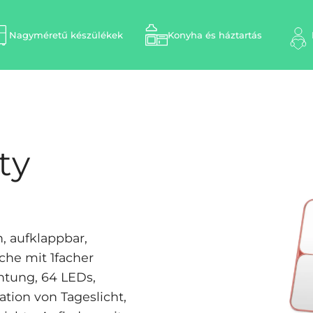
Nagyméretű készülékek
Konyha és háztartás
ty
, aufklappbar,
äche mit 1facher
htung, 64 LEDs,
tion von Tageslicht,