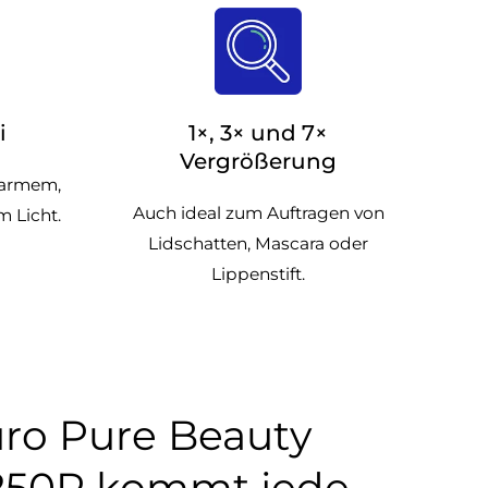
i
1×, 3× und 7×
Vergrößerung
warmem,
Auch ideal zum Auftragen von
 Licht.
Lidschatten, Mascara oder
Lippenstift.
uro Pure Beauty
L250R kommt jede