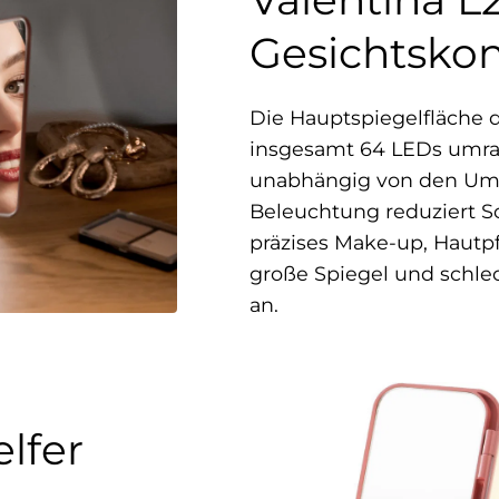
Gesichtskon
Die Hauptspiegelfläche d
insgesamt 64 LEDs umrah
unabhängig von den Um
Beleuchtung reduziert S
präzises Make-up, Hautp
große Spiegel und schle
an.
elfer