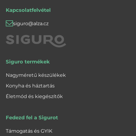
Kapcsolatfelvétel
siguro@alza.cz
Siguro termékek
Nagyméretű készülékek
Konyha és háztartás
Életmód és kiegészítők
Fedezd fel a Sigurot
Támogatás és GYIK