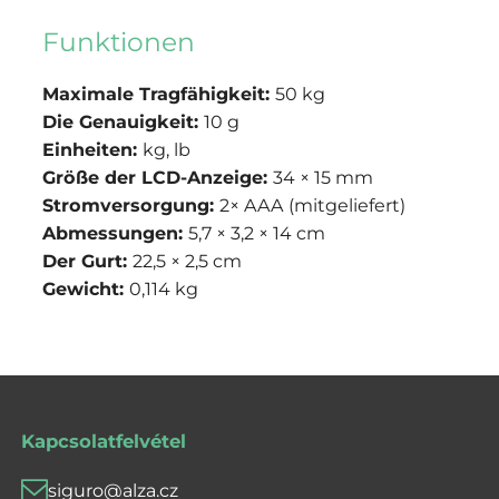
Funktionen
Maximale Tragfähigkeit:
50 kg
Die Genauigkeit:
10 g
Einheiten:
kg, lb
Größe der LCD-Anzeige:
34 × 15 mm
Stromversorgung:
2× AAA (mitgeliefert)
Abmessungen:
5,7 × 3,2 × 14 cm
Der Gurt:
22,5 × 2,5 cm
Gewicht:
0,114 kg
Kapcsolatfelvétel
siguro@alza.cz