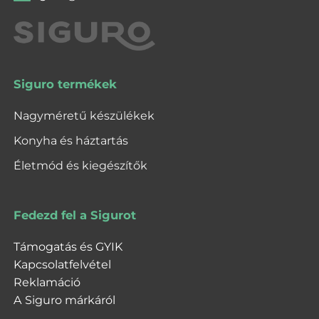
Siguro termékek
Nagyméretű készülékek
Konyha és háztartás
Életmód és kiegészítők
Fedezd fel a Sigurot
Támogatás és GYIK
Kapcsolatfelvétel
Reklamáció
A Siguro márkáról