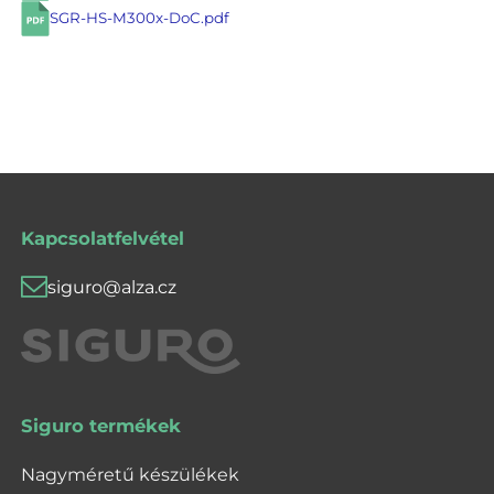
SGR-HS-M300x-DoC.pdf
Kapcsolatfelvétel
siguro@alza.cz
Siguro termékek
Nagyméretű készülékek