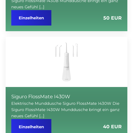
Siguro FlossMate I430B Munddusche bringt ein ganz
neues Gefühl […]
50 EUR
Einzelheiten
Siguro FlossMate I430W
Elektrische Munddusche Siguro FlossMate I430W Die
Siguro FlossMate I430W Munddusche bringt ein ganz
neues Gefühl […]
40 EUR
Einzelheiten