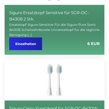
Siguro Ersatzkopf Sensitive für SGR-OC-
B430B 2 Stk.
Ersatzkopf Siguro Sensitive Für die Siguro Pure Sonic
B430B Schallzahnbürste Universalkopf für die tägliche
Reinigung […]
6 EUR
Einzelheiten
Siguro Clean Ersatzkopf für SGR-OC-B430W