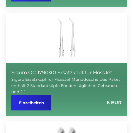
Siguro OC-I790X01 Ersatzkopf für FlossJet
Siguro Ersatzkopf für FlossJet Munddusche Das Paket
enthält 2 Standardköpfe Für den täglichen Gebrauch
und […]
6 EUR
Einzelheiten