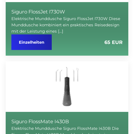
Siguro FlossJet I730W
Elektrische Munddusche Siguro FlossJet I730W Diese
Munddusche kombiniert ein praktisches Reisedesign
mit der Leistung eines […]
65 EUR
Einzelheiten
Siguro FlossMate I430B
Elektrische Munddusche Siguro FlossMate I430B Die