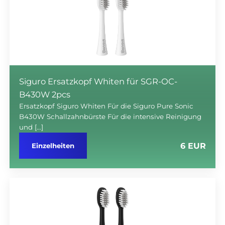
Siguro Ersatzkopf Whiten für SGR-OC-
B430W 2pcs
Ersatzkopf Siguro Whiten Für die Siguro Pure Sonic
B430W Schallzahnbürste Für die intensive Reinigung
und […]
6 EUR
Einzelheiten