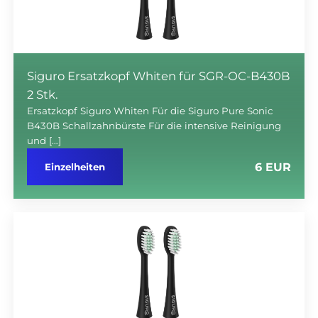
Siguro Ersatzkopf Whiten für SGR-OC-B430B
2 Stk.
Ersatzkopf Siguro Whiten Für die Siguro Pure Sonic
B430B Schallzahnbürste Für die intensive Reinigung
und […]
6 EUR
Einzelheiten