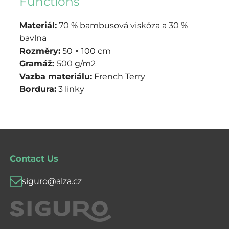
Functions
Materiál:
70 % bambusová viskóza a 30 %
bavlna
Rozměry:
50 × 100 cm
Gramáž:
500 g/m2
Vazba materiálu:
French Terry
Bordura:
3 linky
Contact Us
siguro@alza.cz