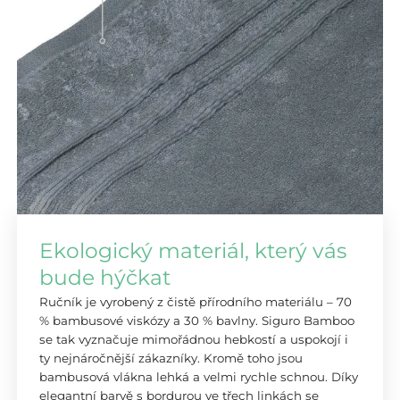
Ekologický materiál, který vás
bude hýčkat
Ručník je vyrobený z čistě přírodního materiálu – 70
% bambusové viskózy a 30 % bavlny. Siguro Bamboo
se tak vyznačuje mimořádnou hebkostí a uspokojí i
ty nejnáročnější zákazníky. Kromě toho jsou
bambusová vlákna lehká a velmi rychle schnou. Díky
elegantní barvě s bordurou ve třech linkách se