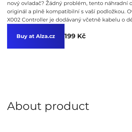
nový ovladač? Žádný problém, tento náhradní ov
originál a plně kompatibilní s vaší podložkou. 
X002 Controller je dodávaný včetně kabelu o d
199 Kč
Buy at Alza.cz
About product