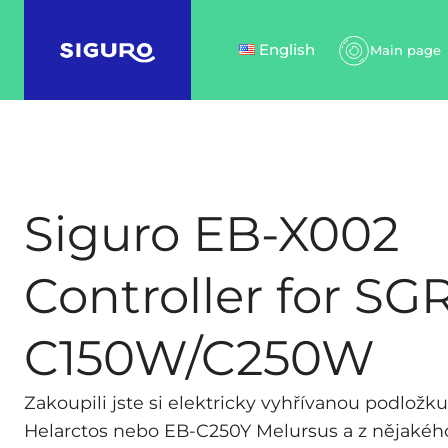
English
Main page
Siguro EB-X002
Controller for SG
C150W/C250W
Zakoupili jste si elektricky vyhřívanou podložk
Helarctos nebo EB-C250Y Melursus a z nějakéh