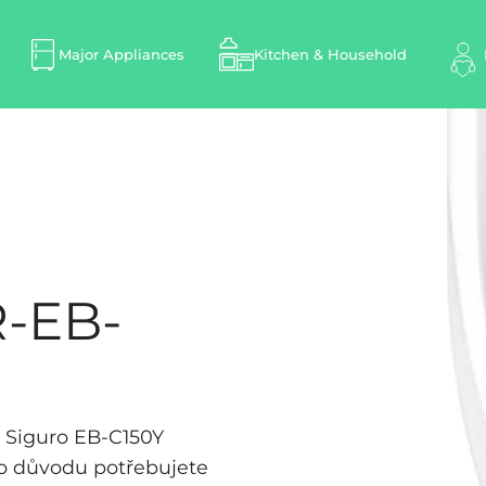
Major Appliances
Kitchen & Household
R-EB-
u Siguro EB-C150Y
o důvodu potřebujete