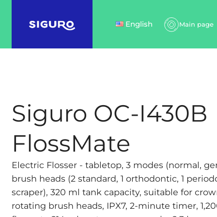
English
Main page
Siguro OC-I430B
FlossMate
Electric Flosser - tabletop, 3 modes (normal, gen
brush heads (2 standard, 1 orthodontic, 1 period
scraper), 320 ml tank capacity, suitable for cro
rotating brush heads, IPX7, 2-minute timer, 1,2