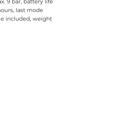
. 9 bar, battery life
hours, last mode
le included, weight