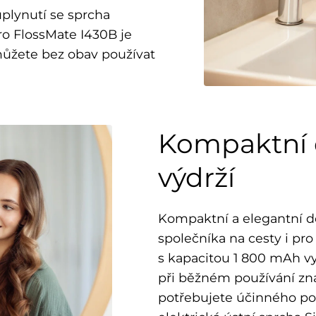
uplynutí se sprcha
ro FlossMate I430B je
můžete bez obav používat
Kompaktní 
výdrží
Kompaktní a elegantní de
společníka na cesty i pro
s kapacitou 1 800 mAh vy
při běžném používání zna
potřebujete účinného po