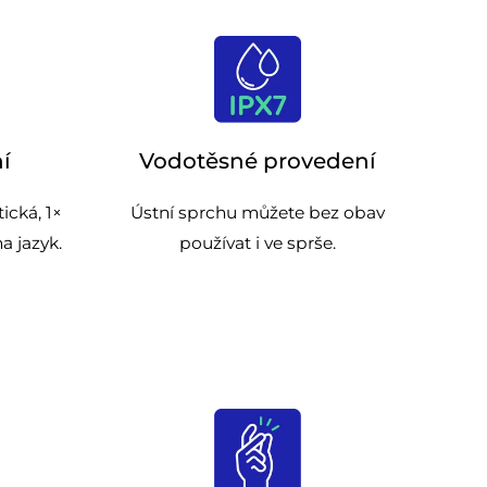
ní
Vodotěsné provedení
ická, 1×
Ústní sprchu můžete bez obav
a jazyk.
používat i ve sprše.