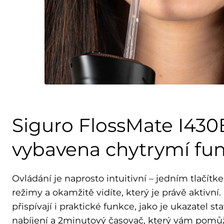
Siguro FlossMate I430
vybavena chytrymí fu
Ovládání je naprosto intuitivní – jedním tlačí
režimy a okamžitě vidíte, který je právě aktivn
přispívají i praktické funkce, jako je ukazatel st
nabíjení a 2minutový časovač, který vám pomůž