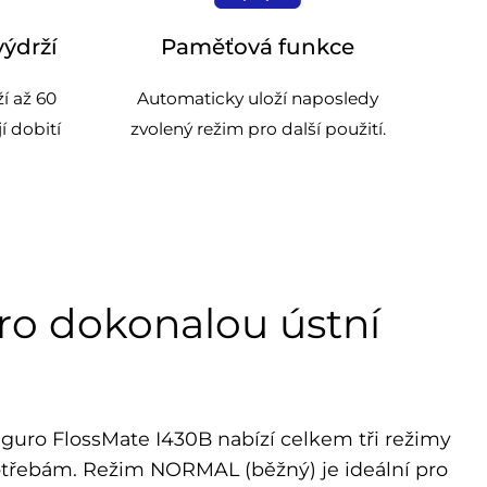
Paměťová funkce
výdrží
Automaticky uloží naposledy
í až 60
zvolený režim pro další použití.
í dobití
pro dokonalou ústní
Siguro FlossMate I430B nabízí celkem tři režimy
třebám. Režim NORMAL (běžný) je ideální pro