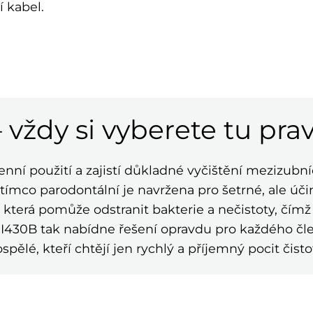
í kabel.
– vždy si vyberete tu pra
enní použití a zajistí důkladné vyčištění mezizubn
atímco parodontální je navržena pro šetrné, ale účin
, která pomůže odstranit bakterie a nečistoty, čímž
 I430B tak nabídne řešení opravdu pro každého čl
spělé, kteří chtějí jen rychlý a příjemný pocit čisto