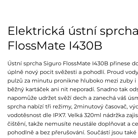
Elektrická ústní sprch
FlossMate I430B
Ústní sprcha Siguro FlossMate I430B přinese do
úplně nový pocit svěžesti a pohodlí. Proud vody
pulzů za minutu pronikne hluboko mezi zuby i p
běžný kartáček ani nit neporadí. Snadno tak odst
napomůže udržet svěží dech a zanechá váš úsm
sprcha nabízí tři režimy, 2minutový časovač, v
vodotěsnost dle IPX7. Velká 320ml nádržka zajis
čištění, takže nemusíte neustále doplňovat a ce
pohodlně a bez přerušování. Součástí jsou také