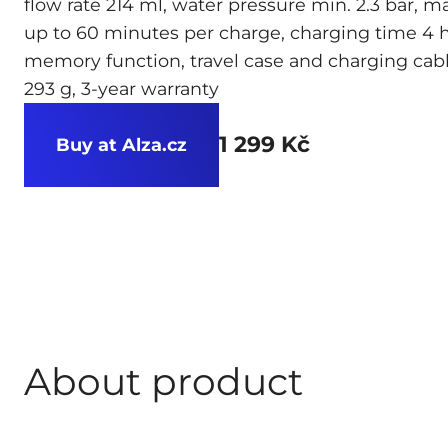
flow rate 214 ml, water pressure min. 2.3 bar, max
up to 60 minutes per charge, charging time 4 
memory function, travel case and charging cab
293 g, 3-year warranty
1 299 Kč
Buy at Alza.cz
About product