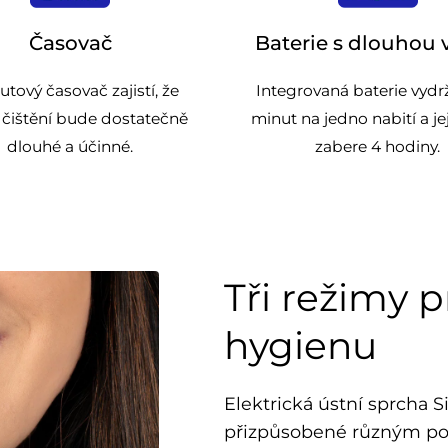
Časovač
Baterie s dlouhou 
tový časovač zajistí, že
Integrovaná baterie vydrž
 čištění bude dostatečně
minut na jedno nabití a jej
dlouhé a účinné.
zabere 4 hodiny.
Tři režimy 
hygienu
Elektrická ústní sprcha 
přizpůsobené různým po