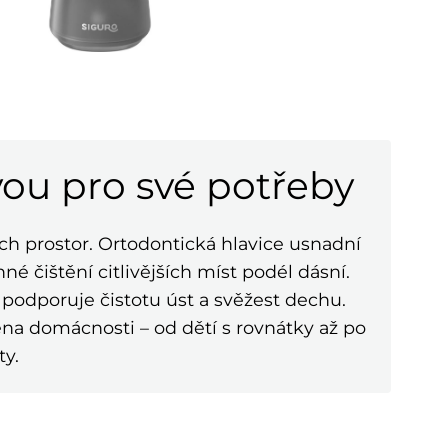
vou pro své potřeby
ích prostor. Ortodontická hlavice usnadní
né čištění citlivějších míst podél dásní.
 podporuje čistotu úst a svěžest dechu.
ena domácnosti – od dětí s rovnátky až po
ty.