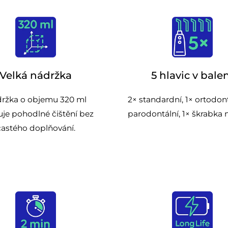
Velká nádržka
5 hlavic v bale
ržka o objemu 320 ml
2× standardní, 1× ortodont
ťuje pohodlné čištění bez
parodontální, 1× škrabka n
častého doplňování.