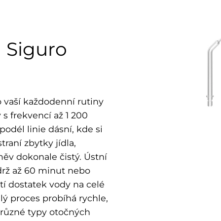
a Siguro
 vaší každodenní rutiny
 s frekvencí až 1 200
odél linie dásní, kde si
raní zbytky jídla,
ěv dokonale čistý. Ústní
ýdrž až 60 minut nebo
tí dostatek vody na celé
lý proces probíhá rychle,
 různé typy otočných