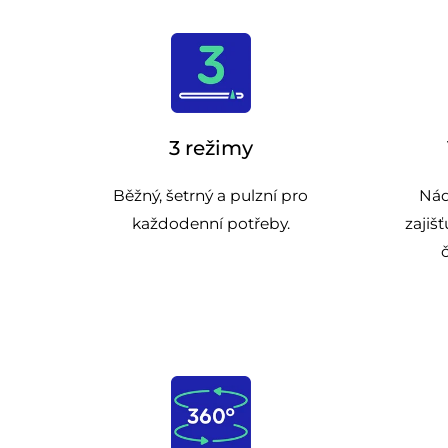
3 režimy
Běžný, šetrný a pulzní pro
Nád
každodenní potřeby.
zajiš