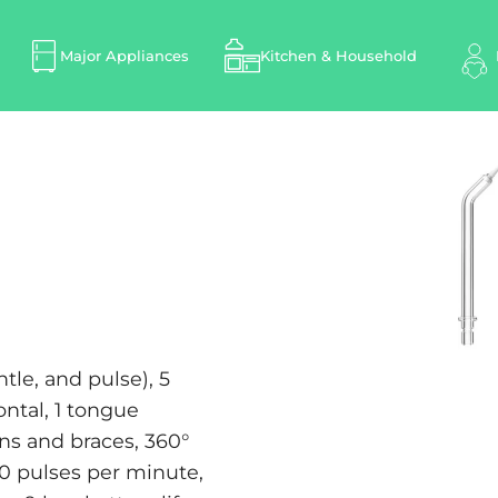
Major Appliances
Kitchen & Household
tle, and pulse), 5
ontal, 1 tongue
wns and braces, 360°
00 pulses per minute,