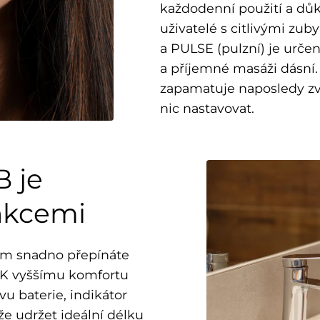
každodenní použití a důk
uživatelé s citlivými zuby
a PULSE (pulzní) je urče
a příjemné masáži dásní. 
zapamatuje naposledy zvo
nic nastavovat.
B je
nkcemi
tkem snadno přepínáte
í. K vyššímu komfortu
avu baterie, indikátor
e udržet ideální délku