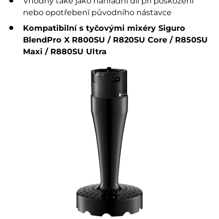
Vhodný také jako náhradní díl při poškození
nebo opotřebení původního nástavce
Kompatibilní s tyčovými mixéry Siguro
BlendPro X R800SU / R820SU Core / R850SU
Maxi / R880SU Ultra