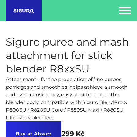
Siguro puree and mash
attachment for stick
blender R8xxSU
Attachment - for the preparation of fine purees,
porridges and smoothies, helps achieve a smooth
and even consistency, easy attachment to the
blender body, compatible with Siguro BlendPro X
R800SU / R820SU Core / R850SU Maxi / R880SU
Ultra stick blenders
299 Kč
Buy at Alza.cz