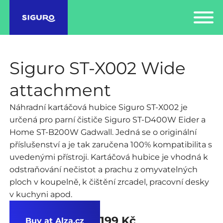
Siguro ST-X002 Wide
attachment
Náhradní kartáčová hubice Siguro ST-X002 je
určená pro parní čističe Siguro ST-D400W Eider a
Home ST-B200W Gadwall. Jedná se o originální
příslušenství a je tak zaručena 100% kompatibilita s
uvedenými přístroji. Kartáčová hubice je vhodná k
odstraňování nečistot a prachu z omyvatelných
ploch v koupelně, k čištění zrcadel, pracovní desky
v kuchyni apod.
199 Kč
Buy at Alza.cz