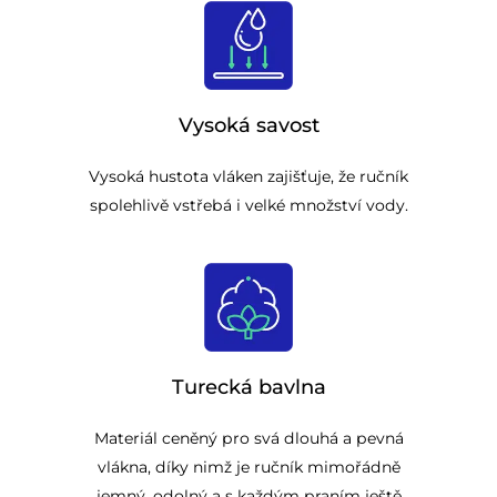
Vysoká savost
Vysoká hustota vláken zajišťuje, že ručník
spolehlivě vstřebá i velké množství vody.
Turecká bavlna
Materiál ceněný pro svá dlouhá a pevná
vlákna, díky nimž je ručník mimořádně
jemný, odolný a s každým praním ještě