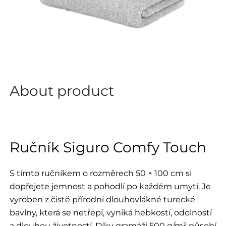
About product
Ručník Siguro Comfy Touch
S tímto ručníkem o rozměrech 50 × 100 cm si
dopřejete jemnost a pohodlí po každém umytí. Je
vyroben z čistě přírodní dlouhovlákné turecké
bavlny, která se netřepí, vyniká hebkostí, odolností
a dlouhou životností. Díky gramáži 500 g/m² působí