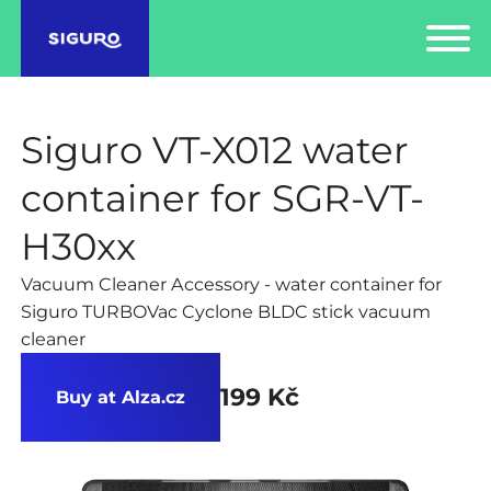
Siguro VT-X012 water
container for SGR-VT-
H30xx
Vacuum Cleaner Accessory - water container for
Siguro TURBOVac Cyclone BLDC stick vacuum
cleaner
199 Kč
Buy at Alza.cz