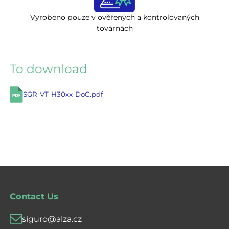
Vyrobeno pouze v ověřených a kontrolovaných
továrnách
To download
SGR-VT-H30xx-DoC.pdf
Contact Us
siguro@alza.cz