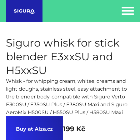
Siguro whisk for stick
blender E3xxSU and
H5xxSU
Whisk - for whipping cream, whites, creams and
light doughs, stainless steel, easy attachment to
the blender body, compatible with Siguro Verto
E300SU / E350SU Plus / E380SU Maxi and Siguro
AeroMix H500SU / H550SU Plus / H580SU Maxi
199 Kč
Buy at Alza.cz