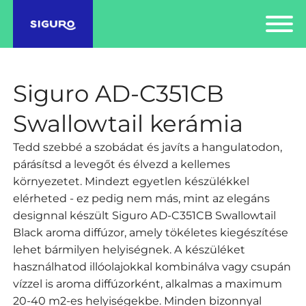
Siguro AD-C351CB
Swallowtail kerámia
Tedd szebbé a szobádat és javíts a hangulatodon,
párásítsd a levegőt és élvezd a kellemes
környezetet. Mindezt egyetlen készülékkel
elérheted - ez pedig nem más, mint az elegáns
designnal készült Siguro AD-C351CB Swallowtail
Black aroma diffúzor, amely tökéletes kiegészítése
lehet bármilyen helyiségnek. A készüléket
használhatod illóolajokkal kombinálva vagy csupán
vízzel is aroma diffúzorként, alkalmas a maximum
20-40 m2-es helyiségekbe. Minden bizonnyal