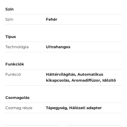
Szín
Szín
Fehér
Típus
Technológia
Ultrahangos
Funkciók
Funkció
Háttérvilágítás, Automatikus
kikapcsolás, Aromadiffúzor, Időzítő
Csomagolás
Csomag része
Tápegység, Hálózati adapter