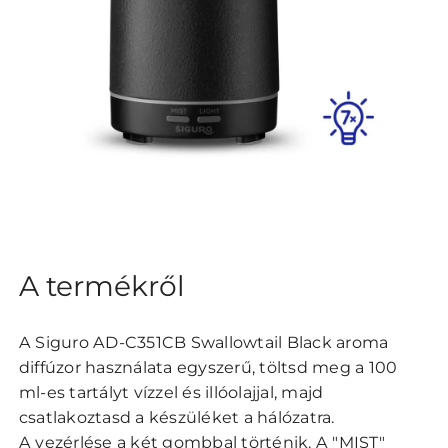
A termékről
A Siguro AD-C351CB Swallowtail Black aroma
diffúzor használata egyszerű, töltsd meg a 100
ml-es tartályt vízzel és illóolajjal, majd
csatlakoztasd a készüléket a hálózatra.
A vezérlése a két gombbal történik. A "MIST"