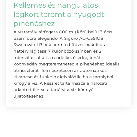
Kellemes és hangulatos
légkört teremt a nyugodt
pihenéshez
A víztartály térfogata (100 ml) körülbelül 3 órás
üzemidőre elegendő. A Siguro AD-C351CB
Swallowtail Black aroma diffúzor praktikus
háttérvilágítása 7 különböző színben és 2
intenzitással áll a rendelkezésedre, tehát
könnyedén megteremtheted a pihenéshez ideális
atmoszférát. Természetesen az automatikus
kikapcsolás funkció aktiválódik, ha a tartályból
kifogy a víz. A készlet tartalmazza a hálózati
adaptert illetve a tartályt a víz könnyű
újratöltéséhez.