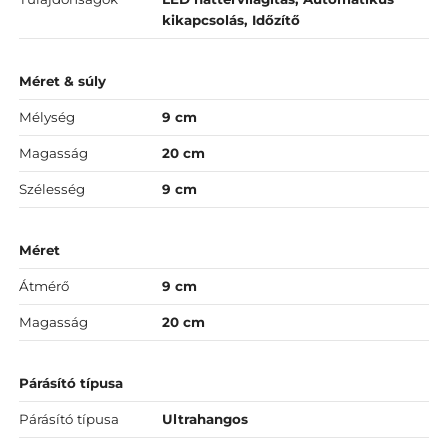
kikapcsolás, Időzítő
Méret & súly
Mélység
9 cm
Magasság
20 cm
Szélesség
9 cm
Méret
Átmérő
9 cm
Magasság
20 cm
Párásító típusa
Párásító típusa
Ultrahangos