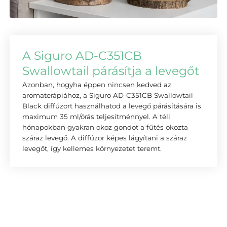
A Siguro AD-C351CB
Swallowtail párásítja a levegőt
Azonban, hogyha éppen nincsen kedved az
aromaterápiához, a Siguro AD-C351CB Swallowtail
Black diffúzort használhatod a levegő párásítására is
maximum 35 ml/órás teljesítménnyel. A téli
hónapokban gyakran okoz gondot a fűtés okozta
száraz levegő. A diffúzor képes lágyítani a száraz
levegőt, így kellemes környezetet teremt.