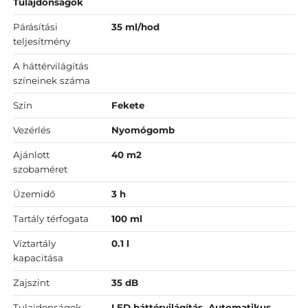
Tulajdonságok
Párásítási
35 ml/hod
teljesítmény
A háttérvilágítás
színeinek száma
Szín
Fekete
Vezérlés
Nyomógomb
Ajánlott
40 m2
szobaméret
Üzemidő
3 h
Tartály térfogata
100 ml
Víztartály
0.1 l
kapacitása
Zajszint
35 dB
Tulajdonságok
LED háttérvilágítás, Automatikus