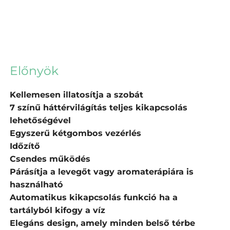
Előnyök
Kellemesen illatosítja a szobát
7 színű háttérvilágítás teljes kikapcsolás
lehetőségével
Egyszerű kétgombos vezérlés
Időzítő
Csendes működés
Párásítja a levegőt vagy aromaterápiára is
használható
Automatikus kikapcsolás funkció
ha a
tartályból kifogy a víz
Elegáns design, amely minden belső térbe