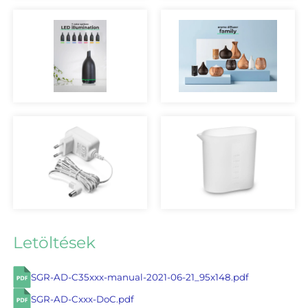
Letöltések
SGR-AD-C35xxx-manual-2021-06-21_95x148.pdf
SGR-AD-Cxxx-DoC.pdf