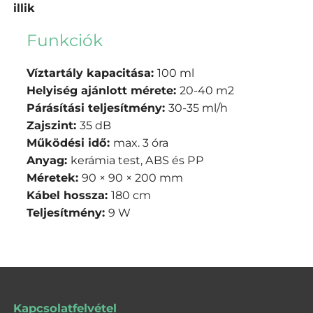
illik
Funkciók
Víztartály kapacitása:
100 ml
Helyiség ajánlott mérete:
20-40 m2
Párásítási teljesítmény:
30-35 ml/h
Zajszint:
35 dB
Működési idő:
max. 3 óra
Anyag:
kerámia test, ABS és PP
Méretek:
90 × 90 × 200 mm
Kábel hossza:
180 cm
Teljesítmény:
9 W
Kapcsolatfelvétel