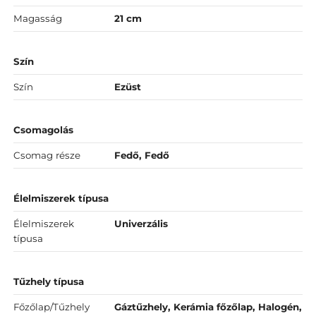
Magasság
21 cm
Szín
Szín
Ezüst
Csomagolás
Csomag része
Fedő, Fedő
Élelmiszerek típusa
Élelmiszerek
Univerzális
típusa
Tűzhely típusa
Főzőlap/Tűzhely
Gáztűzhely, Kerámia főzőlap, Halogén,