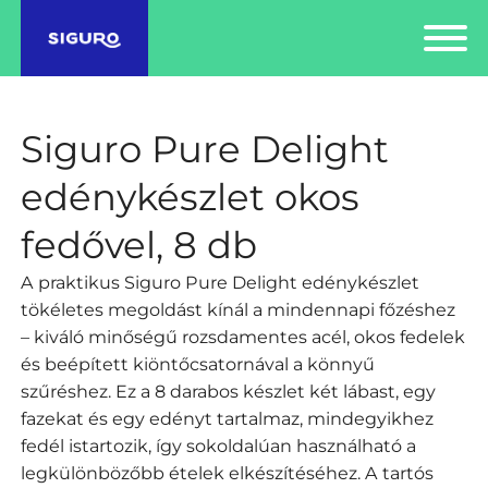
Siguro Pure Delight
edénykészlet okos
fedővel, 8 db
A praktikus Siguro Pure Delight edénykészlet
tökéletes megoldást kínál a mindennapi főzéshez
– kiváló minőségű rozsdamentes acél, okos fedelek
és beépített kiöntőcsatornával a könnyű
szűréshez. Ez a 8 darabos készlet két lábast, egy
fazekat és egy edényt tartalmaz, mindegyikhez
fedél istartozik, így sokoldalúan használható a
legkülönbözőbb ételek elkészítéséhez. A tartós