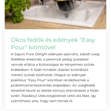
Okos fedők és edények "Easy
Pour" kiöntővel
A Siguro Pure Delight edények speciális, edzett üveg
fedőkkel érkeznek, a peremük pedig lyukakkal
vannak ellátva a biztonságos és kényelmes szűrés
érdekében. A fedő mindkét oldalán különböző
méretű lyukak találhatók. Maguk az edények
praktikus "Easy Pour" kiöntővel rendelkeznek a
problémamenteskiöntés érdekében. Az üvegfedők
lehetővé teszik az ételek könnyű ellenőrzését a főzés
során. Ráadásul ütésvizsgálatnak vetik alá őket, így
számíthatsz arra, hogy nem törnek el.