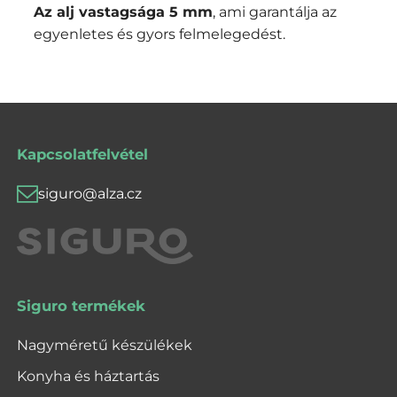
Az alj vastagsága 5 mm
, ami garantálja az
egyenletes és gyors felmelegedést.
Kapcsolatfelvétel
siguro@alza.cz
Siguro termékek
Nagyméretű készülékek
Konyha és háztartás