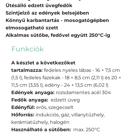
Ütésálló edzett üvegfedők
Szintjelző az edények belsejében
Könnyű karbantartás - mosogatógépben
elmosogatható szett
Alkalmas sütőbe, fedővel együtt 250°C-ig
Funkciók
A készlet a következőket
tartalmazza:
fedeles nyeles lábas - 16 × 7,5 cm
(1,5 l), fedeles fazekak - 18 × 8,5 cm (2,11 l) és 20 ×
11,5 cm (3,55 l), edény - 24 × 13,5 cm (6,02 l)
Edények anyaga:
rozsdamentes acél 304
Fedők anyaga:
edzett üveg
Edényfül:
erős, szegecselt
Hőforrás:
indukciós, gáz, villanytűzhely,
kerámiatűzhely, halogén
Használható a sütőben:
max. 250°C