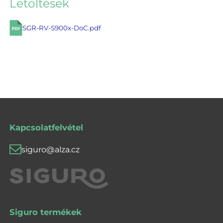
Letöltések
SGR-RV-S900x-DoC.pdf
Kapcsolatfelvétel
siguro@alza.cz
Siguro termékek