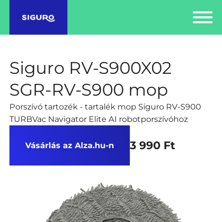
Siguro RV-S900X02
SGR-RV-S900 mop
Porszívó tartozék - tartalék mop Siguro RV-S900
TURBVac Navigator Elite AI robotporszívóhoz
3 990 Ft
Vásárlás az Alza.hu-n