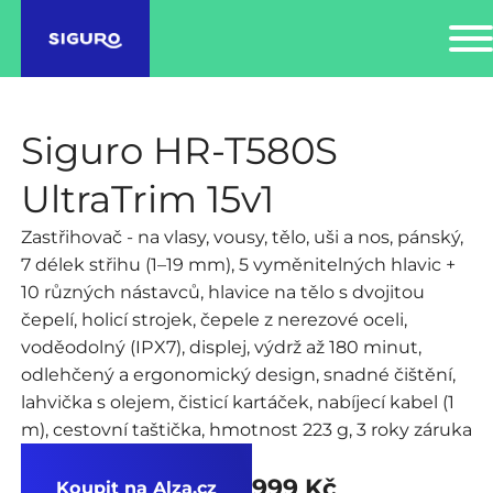
Siguro HR-T580S
UltraTrim 15v1
Zastřihovač - na vlasy, vousy, tělo, uši a nos, pánský,
7 délek střihu (1–19 mm), 5 vyměnitelných hlavic +
10 různých nástavců, hlavice na tělo s dvojitou
čepelí, holicí strojek, čepele z nerezové oceli,
voděodolný (IPX7), displej, výdrž až 180 minut,
odlehčený a ergonomický design, snadné čištění,
lahvička s olejem, čisticí kartáček, nabíjecí kabel (1
m), cestovní taštička, hmotnost 223 g, 3 roky záruka
999 Kč
Koupit na Alza.cz