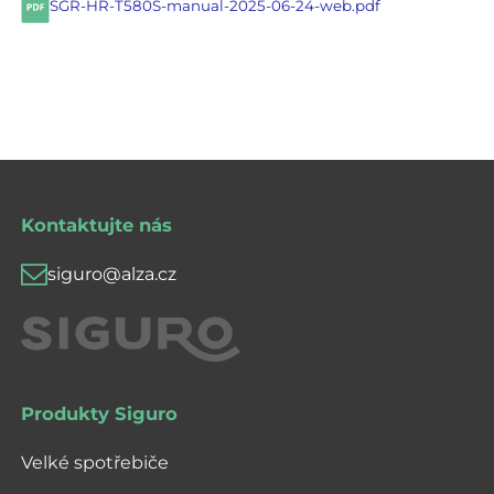
SGR-HR-T580S-manual-2025-06-24-web.pdf
Kontaktujte nás
siguro@alza.cz
Produkty Siguro
Velké spotřebiče