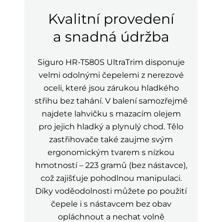
Kvalitní provedení
a snadná údržba
Siguro HR-T580S UltraTrim disponuje
velmi odolnými čepelemi z nerezové
oceli, které jsou zárukou hladkého
střihu bez tahání. V balení samozřejmě
najdete lahvičku s mazacím olejem
pro jejich hladký a plynulý chod. Tělo
zastřihovače také zaujme svým
ergonomickým tvarem s nízkou
hmotností – 223 gramů (bez nástavce),
což zajišťuje pohodlnou manipulaci.
Díky voděodolnosti můžete po použití
čepele i s nástavcem bez obav
opláchnout a nechat volně