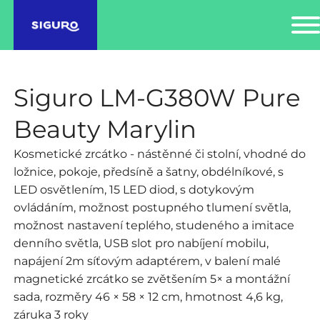
Siguro LM-G380W Pure
Beauty Marylin
Kosmetické zrcátko - nástěnné či stolní, vhodné do
ložnice, pokoje, předsíně a šatny, obdélníkové, s
LED osvětlením, 15 LED diod, s dotykovým
ovládáním, možnost postupného tlumení světla,
možnost nastavení teplého, studeného a imitace
denního světla, USB slot pro nabíjení mobilu,
napájení 2m síťovým adaptérem, v balení malé
magnetické zrcátko se zvětšením 5× a montážní
sada, rozměry 46 × 58 × 12 cm, hmotnost 4,6 kg,
záruka 3 roky