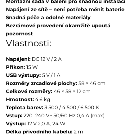
Montážní sada v balení pro snadnou instalaci
Napájení ze sítě – není potřeba měnit baterie
Snadná péče a odolné materiály
Bezrámové provedení okamžitě upoutá
pozornost
Vlastnosti:
Napájení:
DC 12 V / 2 A
Příkon:
15 W
USB výstupy:
5 V / 1 A
Rozměry zrcadlové plochy:
58 × 46 cm
Celkové rozměry:
46 × 58 × 12 cm
Hmotnost:
4,6 kg
Teplota barev:
3 500 / 4 500 / 6 500 K
Vstup:
220–240 V~ 50/60 Hz 0,4 A (max)
Výstup:
12 V 2,0 A, 24 W
Délka přívodního kabelu:
2 m