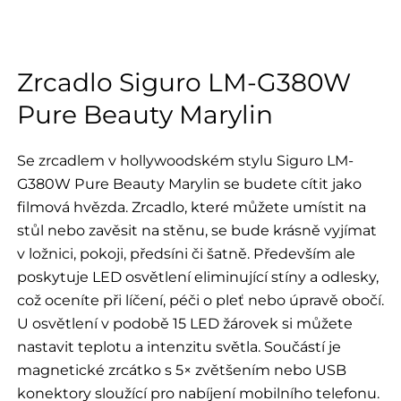
Zrcadlo Siguro LM-G380W
Pure Beauty Marylin
Se zrcadlem v hollywoodském stylu Siguro LM-
G380W Pure Beauty Marylin se budete cítit jako
filmová hvězda. Zrcadlo, které můžete umístit na
stůl nebo zavěsit na stěnu, se bude krásně vyjímat
v ložnici, pokoji, předsíni či šatně. Především ale
poskytuje LED osvětlení eliminující stíny a odlesky,
což oceníte při líčení, péči o pleť nebo úpravě obočí.
U osvětlení v podobě 15 LED žárovek si můžete
nastavit teplotu a intenzitu světla. Součástí je
magnetické zrcátko s 5× zvětšením nebo USB
konektory sloužící pro nabíjení mobilního telefonu.