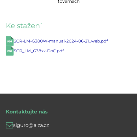
továrnách
Ke stažení
SGR-LM-G380W-manual-2024-06-21_web.pdf
SGR_LM_G38xx-DoC.pdf
Kontaktujte nás
siguro@alza.cz