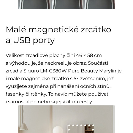
Malé magnetické zrcátko
a USB porty
Velikost zrcadlové plochy činí 46 × 58 cm
a výhodou je, že nezkresluje obraz. Součástí
zrcadla Siguro LM-G380W Pure Beauty Marylin je
i malé magnetické zrcátko s 5× zvětšením, jež
využijete zejména při nanášení očních stínů,
řasenky či rtěnky. To navíc můžete používat
i samostatně nebo si jej vzít na cesty.