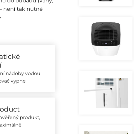
mo do odpadu (vany,
– není tak nutné
e
tické
í
ění nádoby vodou
ovač vypne
roduct
rověřený produkt,
maximálně