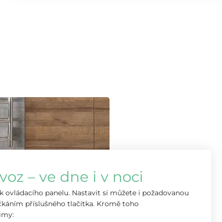
voz – ve dne i v noci
ek ovládacího panelu. Nastavit si můžete i požadovanou
čkáním příslušného tlačítka. Kromě toho
imy: