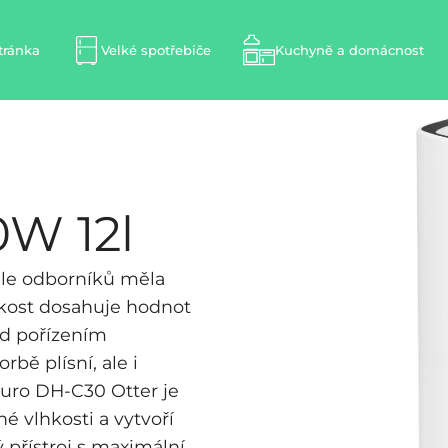
tránka
Velké spotřebiče
Kuchyně a domácnost
0W 12l
dle odborníků měla
kost dosahuje hodnot
ad pořízením
bě plísní, ale i
uro DH-C30 Otter je
 vlhkosti a vytvoří
 přístroj s maximální