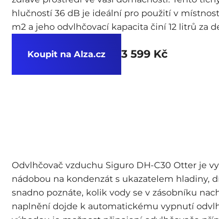
hlučností 36 dB je ideální pro použití v místnos
m2 a jeho odvlhčovací kapacita činí 12 litrů za d
3 599 Kč
Koupit na Alza.cz
Odvlhčovač vzduchu Siguro DH-C30 Otter je vy
nádobou na kondenzát s ukazatelem hladiny, 
snadno poznáte, kolik vody se v zásobníku nachá
naplnění dojde k automatickému vypnutí odvlh