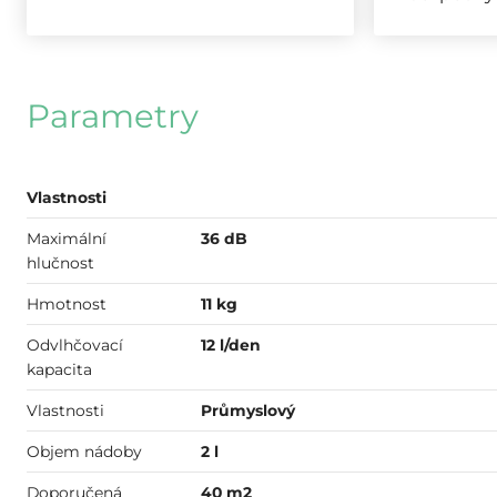
Parametry
Vlastnosti
Maximální
36 dB
hlučnost
Hmotnost
11 kg
Odvlhčovací
12 l/den
kapacita
Vlastnosti
Průmyslový
Objem nádoby
2 l
Doporučená
40 m2