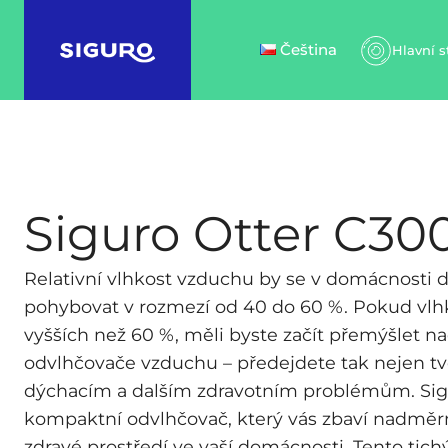
Čeština
Hlavní s
Siguro Otter C30
Relativní vlhkost vzduchu by se v domácnosti 
pohybovat v rozmezí od 40 do 60 %. Pokud vlh
vyšších než 60 %, měli byste začít přemýšlet n
odvlhčovače vzduchu – předejdete tak nejen tvor
dýchacím a dalším zdravotním problémům. Sig
kompaktní odvlhčovač, který vás zbaví nadměrné
zdravé prostředí ve vaší domácnosti. Tento tichý