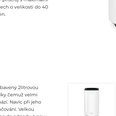
tech o velikosti do 40
en.
bavený 2litrovou
díky čemuž velmi
zí. Navíc při jeho
čování. Velkou