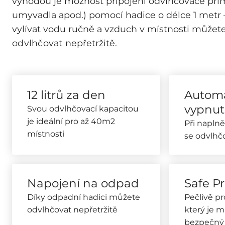
výhodou je možnost připojení odvlhčovače pří
umyvadla apod.) pomocí hadice o délce 1 metr 
vylívat vodu ručně a vzduch v místnosti můžet
odvlhčovat
nepřetržitě.
12 litrů za den
Automa
vypnut
Svou odvlhčovací kapacitou
je ideální pro až 40m2
Při napln
místnosti
se odvlhč
Napojení na odpad
Safe P
Díky odpadní hadici můžete
Pečlivě p
odvlhčovat nepřetržitě
který je 
bezpečný