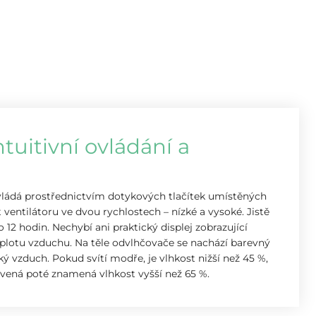
uitivní ovládání a
ládá prostřednictvím dotykových tlačítek umístěných
t ventilátoru ve dvou rychlostech – nízké a vysoké. Jistě
12 hodin. Nechybí ani praktický displej zobrazující
teplotu vzduchu. Na těle odvlhčovače se nachází barevný
ký vzduch. Pokud svítí modře, je vlhkost nižší než 45 %,
rvená poté znamená vlhkost vyšší než 65 %.