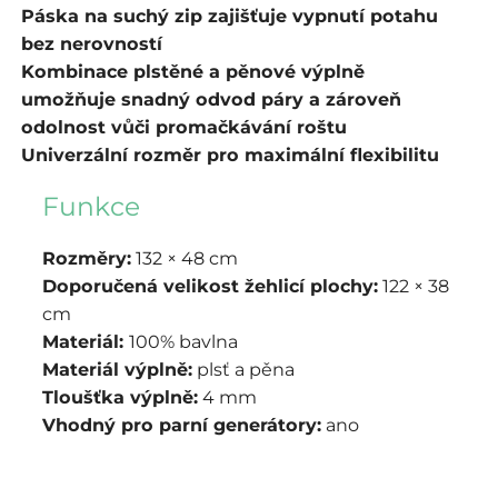
Páska na suchý zip zajišťuje vypnutí potahu
bez nerovností
Kombinace plstěné a pěnové výplně
umožňuje snadný odvod páry a zároveň
odolnost vůči promačkávání roštu
Univerzální rozměr pro maximální flexibilitu
Funkce
Rozměry:
132 × 48 cm
Doporučená velikost žehlicí plochy:
122 × 38
cm
Materiál:
100% bavlna
Materiál výplně:
p
lsť a pěna
Tloušťka výplně:
4 mm
Vhodný pro parní generátory:
ano