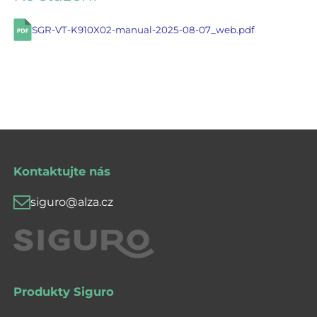
SGR-VT-K910X02-manual-2025-08-07_web.pdf
Kontaktujte nás
siguro@alza.cz
Produkty Siguro