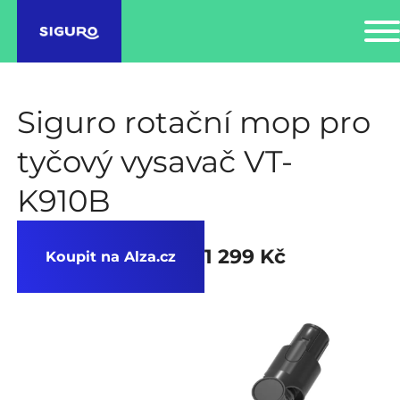
Siguro rotační mop pro
tyčový vysavač VT-
K910B
1 299 Kč
Koupit na Alza.cz