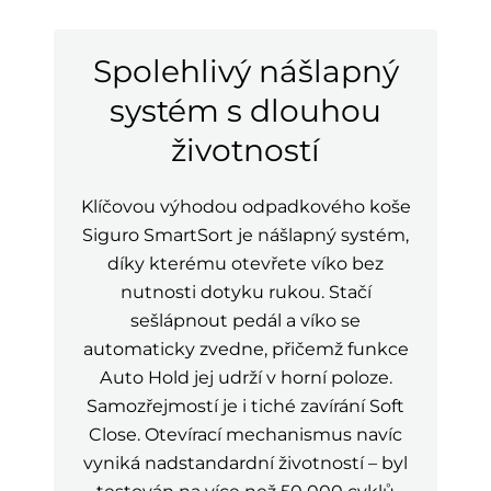
Spolehlivý nášlapný
systém s dlouhou
životností
Klíčovou výhodou odpadkového koše
Siguro SmartSort je nášlapný systém,
díky kterému otevřete víko bez
nutnosti dotyku rukou. Stačí
sešlápnout pedál a víko se
automaticky zvedne, přičemž funkce
Auto Hold jej udrží v horní poloze.
Samozřejmostí je i tiché zavírání Soft
Close. Otevírací mechanismus navíc
vyniká nadstandardní životností – byl
testován na více než 50 000 cyklů