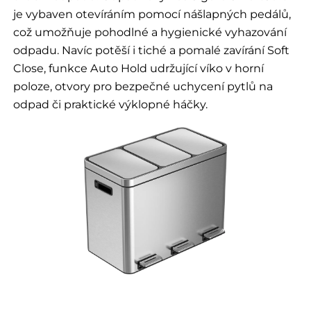
je vybaven otevíráním pomocí nášlapných pedálů,
což umožňuje pohodlné a hygienické vyhazování
odpadu. Navíc potěší i tiché a pomalé zavírání Soft
Close, funkce Auto Hold udržující víko v horní
poloze, otvory pro bezpečné uchycení pytlů na
odpad či praktické výklopné háčky.