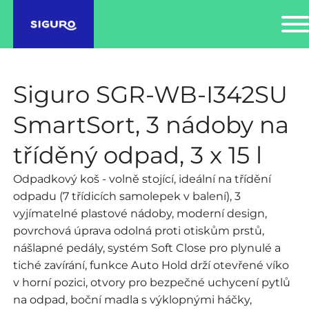
Siguro SGR-WB-I342SU
SmartSort, 3 nádoby na
tříděný odpad, 3 x 15 l
Odpadkový koš - volně stojící, ideální na třídění
odpadu (7 třídicích samolepek v balení), 3
vyjímatelné plastové nádoby, moderní design,
povrchová úprava odolná proti otiskům prstů,
nášlapné pedály, systém Soft Close pro plynulé a
tiché zavírání, funkce Auto Hold drží otevřené víko
v horní pozici, otvory pro bezpečné uchycení pytlů
na odpad, boční madla s výklopnými háčky,