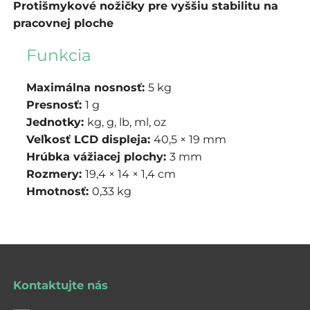
Protišmykové nožičky pre vyššiu stabilitu na
pracovnej ploche
Funkcia
Maximálna nosnosť:
5 kg
Presnosť:
1 g
Jednotky:
kg, g, lb, ml, oz
Veľkosť LCD displeja:
40,5 × 19 mm
Hrúbka vážiacej plochy:
3 mm
Rozmery:
19,4 × 14 × 1,4 cm
Hmotnosť:
0,33 kg
Kontaktujte nás