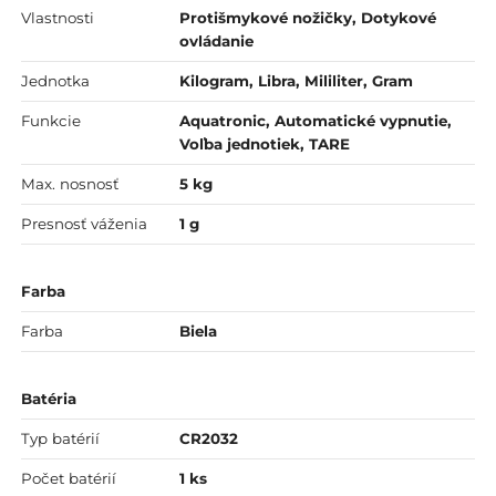
Vlastnosti
Protišmykové nožičky, Dotykové
ovládanie
Jednotka
Kilogram, Libra, Mililiter, Gram
Funkcie
Aquatronic, Automatické vypnutie,
Voľba jednotiek, TARE
Max. nosnosť
5 kg
Presnosť váženia
1 g
Farba
Farba
Biela
Batéria
Typ batérií
CR2032
Počet batérií
1 ks