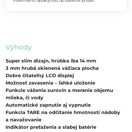
maximálnu spokojnosť do balenia pridali.
Výhody
Super slim dizajn, hrúbka iba 14 mm
3 mm hrubá sklenená vážiaca plocha
Dobre čitateľný LCD displej
Možnosť zavesenia – ľahké uloženie
Funkcie váženia surovín a meranie objemu
mlieka, či vody
Automatické zapnutie aj vypnutie
Funkcia TARE na odčítanie hmotnosti nádoby
a navažovanie
Indikátor preťaženia a slabej batérie