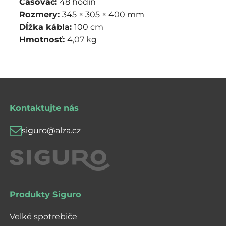
Časovač:
48 hodín
Rozmery:
345 × 305 × 400 mm
Dĺžka kábla:
100 cm
Hmotnosť:
4,07 kg
Kontaktujte nás
siguro@alza.cz
Produkty Siguro
Veľké spotrebiče