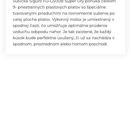
Sušička Siguro FD-G500B Super Dry ponúka celkom
9- priestranných plastových platov so špeciálne
tvarovanými prieduchmi na rovnomerné sušenie po
celej ploche platov. Výkonný motor je umiestnený v
spodnej časti, čo umožňuje optimálne prúdenie
vzduchu odspodu nahor. Je tak zaistené, že každý
kúsok bude perfektne usušený, či už sa nachádza v
spodnom, prostrednom alebo hornom poschodí.