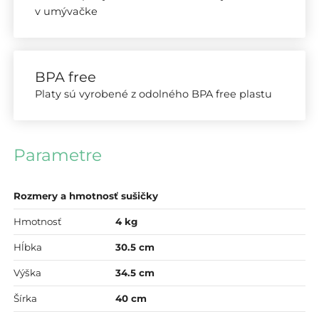
v umývačke
BPA free
Platy sú vyrobené z odolného BPA free plastu
Parametre
Rozmery a hmotnosť sušičky
Hmotnosť
4 kg
Hĺbka
30.5 cm
Výška
34.5 cm
Šírka
40 cm