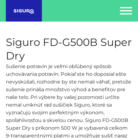
Siguro FD-G500B Super
Dry
Sušenie potravín je veľmi obľúbený spôsob
uchovávania potravín. Pokiaľ ste ho doposiaľ ešte
nevyskúšali, rozhodne by ste nemali váhať, pretože
sušenie prináša množstvo výhod a benefitov pre
naše telo. Pri výbere by vašej pozornosti určite
nemal uniknúť rad sušičiek Siguro, ktoré sa
vyznačujú svojim perfektným výkonom,
spoľahlivosťou a skvelou cenou. Siguro FD-G500B
Super Dry s príkonom 500 W je vybavená celkom
9-transparentnými platmi a umožňuje sušiť naraz