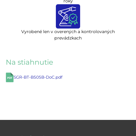
roky
Vyrobené len v overených a kontrolovaných
prevádzkach
Na stiahnutie
SGR-BT-B505B-DoC.pdf