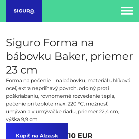
Siguro Forma na
bábovku Baker, priemer
23 cm
Forma na pečenie – na bábovku, materiál uhlíková
oceľ, extra nepriľnavý povrch, odolný proti
poškriabaniu, rovnomerné rozvedenie tepla,
pečenie pri teplote max. 220 °C, možnosť
umývania v umývačke riadu, priemer 22,4 cm,
výška 9,9 cm
10 EUR
Kúpiť na Alza.sk