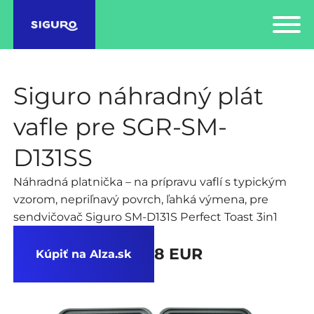
Siguro náhradný plát
vafle pre SGR-SM-
D131SS
Náhradná platnička – na prípravu vaflí s typickým
vzorom, nepriľnavý povrch, ľahká výmena, pre
sendvičovač Siguro SM-D131S Perfect Toast 3in1
8 EUR
Kúpiť na Alza.sk