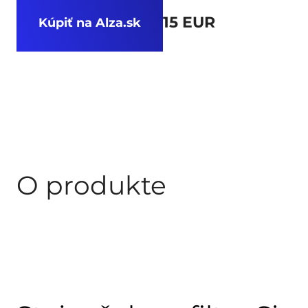
15 EUR
Kúpiť na Alza.sk
O produkte