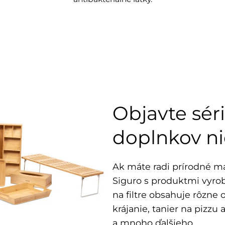
Objavte sé
doplnkov n
Ak máte radi prírodné ma
Siguro s produktmi vyro
na filtre obsahuje rôzne 
krájanie, tanier na pizz
a mnoho ďalšieho.