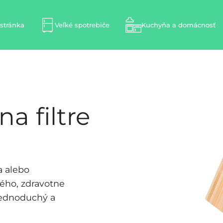
stránka
Veľké spotrebiče
Kuchyňa a domácnosť
a filtre
a alebo
ného, zdravotne
jednoduchý a