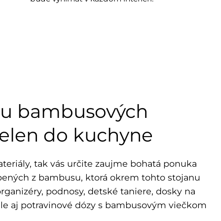
riu bambusových
ielen do kuchyne
teriály, tak vás určite zaujme bohatá ponuka
bených z bambusu, ktorá okrem tohto stojanu
organizéry, podnosy, detské taniere, dosky na
u ale aj potravinové dózy s bambusovým viečkom