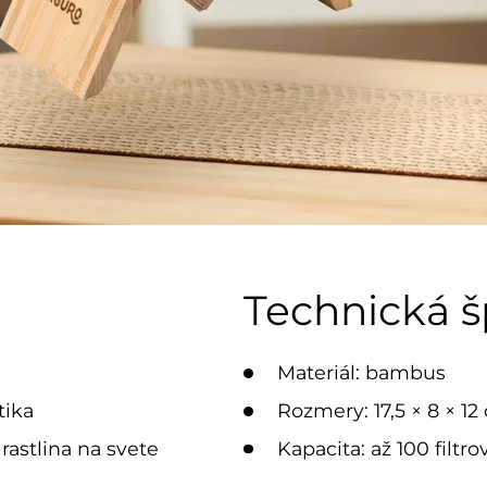
Technická š
Materiál: bambus
tika
Rozmery: 17,5 × 8 × 12
rastlina na svete
Kapacita: až 100 filtro