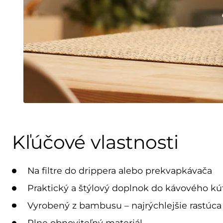
Kľúčové vlastnosti
Na filtre do drippera alebo prekvapkávača
Praktický a štýlový doplnok do kávového kú
Vyrobený z bambusu – najrýchlejšie rastúca 
Plne obnoviteľný materiál