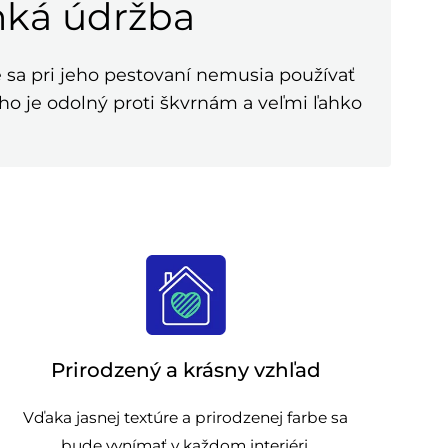
hká údržba
e sa pri jeho pestovaní nemusia používať
ho je odolný proti škvrnám a veľmi ľahko
Prirodzený a krásny vzhľad
Vďaka jasnej textúre a prirodzenej farbe sa
bude vynímať v každom interiéri.