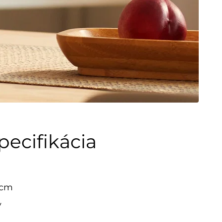
pecifikácia
 cm
v