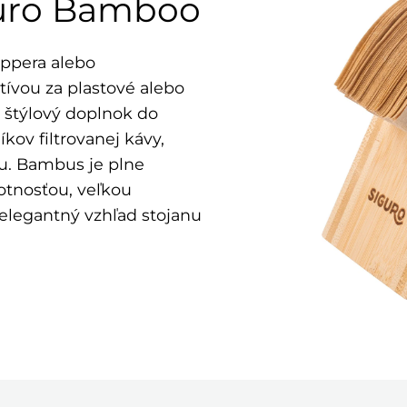
iguro Bamboo
ippera alebo
tívou za plastové alebo
m štýlový doplnok do
kov filtrovanej kávy,
u.
Bambus je plne
otnosťou, veľkou
elegantný vzhľad stojanu