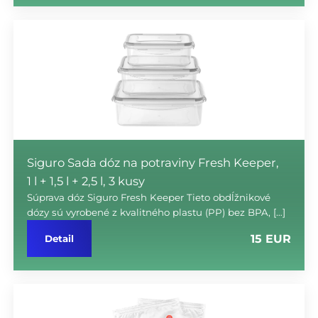
Siguro Sada dóz na potraviny Fresh Keeper,
1 l + 1,5 l + 2,5 l, 3 kusy
Súprava dóz Siguro Fresh Keeper Tieto obdĺžnikové
dózy sú vyrobené z kvalitného plastu (PP) bez BPA, […]
15 EUR
Detail