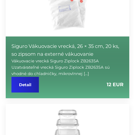
Siguro Vákuovacie vrecká, 26 × 35 cm, 20 ks,
so zipsom na externé vákuovanie
Vákuovacie vrecká Siguro Ziplock ZB2635A
Uzatvárateľné vrecká Siguro Ziplock ZB2635A sú
vhodné do chladničky, mikrovlnnej […]
12 EUR
Detail