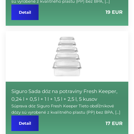
sú vyrobené z kvalitného plastu (PP) bez BPA, […]
19 EUR
Detail
Siguro Sada dóz na potraviny Fresh Keeper,
0,24 l + 0,5 l + 1 l + 1,5 l + 2,5 l, 5 kusov
Súprava dóz Siguro Fresh Keeper Tieto obdĺžnikové
dózy sú vyrobené z kvalitného plastu (PP) bez BPA, […]
17 EUR
Detail