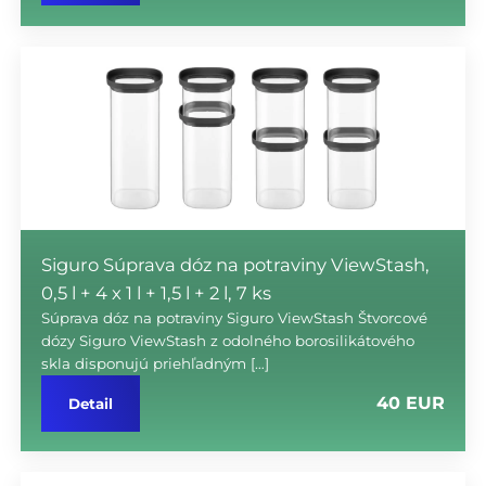
Siguro Súprava dóz na potraviny ViewStash,
0,5 l + 4 x 1 l + 1,5 l + 2 l, 7 ks
Súprava dóz na potraviny Siguro ViewStash Štvorcové
dózy Siguro ViewStash z odolného borosilikátového
skla disponujú priehľadným […]
40 EUR
Detail