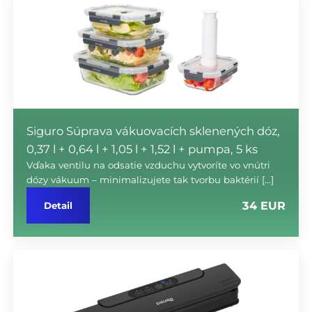
Siguro Súprava vákuovacích sklenených dóz,
0,37 l + 0,64 l + 1,05 l + 1,52 l + pumpa, 5 ks
Vďaka ventilu na odsatie vzduchu vytvoríte vo vnútri
dózy vákuum – minimalizujete tak tvorbu baktérií […]
34 EUR
Detail