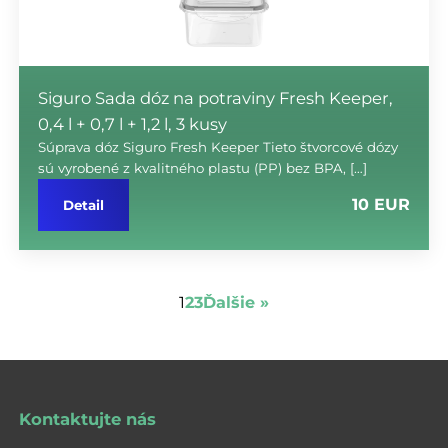
Siguro Sada dóz na potraviny Fresh Keeper,
0,4 l + 0,7 l + 1,2 l, 3 kusy
Súprava dóz Siguro Fresh Keeper Tieto štvorcové dózy
sú vyrobené z kvalitného plastu (PP) bez BPA, […]
10 EUR
Detail
1
2
3
Ďalšie »
Kontaktujte nás