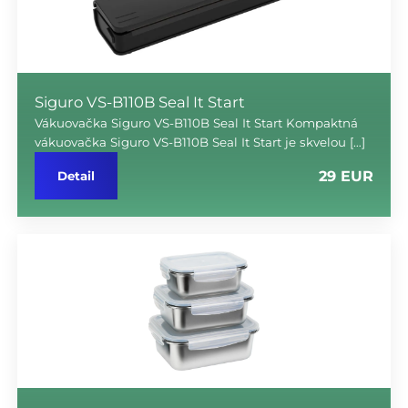
Siguro VS-B110B Seal It Start
Vákuovačka Siguro VS-B110B Seal It Start Kompaktná
vákuovačka Siguro VS-B110B Seal It Start je skvelou […]
29 EUR
Detail