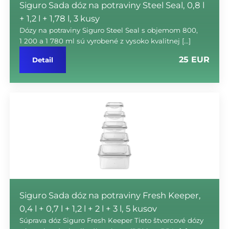
Siguro Sada dóz na potraviny Steel Seal, 0,8 l
+ 1,2 l + 1,78 l, 3 kusy
Dózy na potraviny Siguro Steel Seal s objemom 800,
1 200 a 1 780 ml sú vyrobené z vysoko kvalitnej […]
25 EUR
Detail
Siguro Sada dóz na potraviny Fresh Keeper,
0,4 l + 0,7 l + 1,2 l + 2 l + 3 l, 5 kusov
Súprava dóz Siguro Fresh Keeper Tieto štvorcové dózy