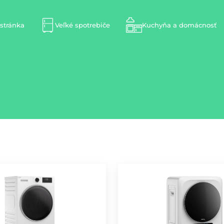
stránka
Veľké spotrebiče
Kuchyňa a domácnosť