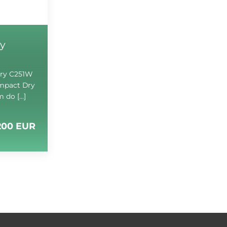
y
Dry C251W
ompact Dry
m do […]
200 EUR