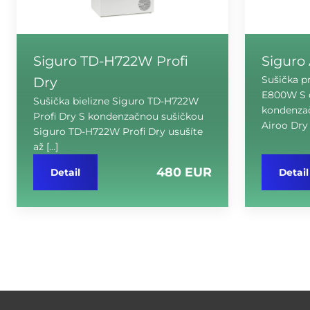
Siguro TD-H722W Profi
Siguro
Dry
Sušička p
E800W S 
Sušička bielizne Siguro TD-H722W
kondenza
Profi Dry S kondenzačnou sušičkou
Airoo Dry
Siguro TD-H722W Profi Dry usušíte
až […]
480 EUR
Detail
Detail