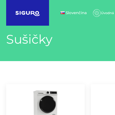
Slovenčina
Úvodná 
Sušičky