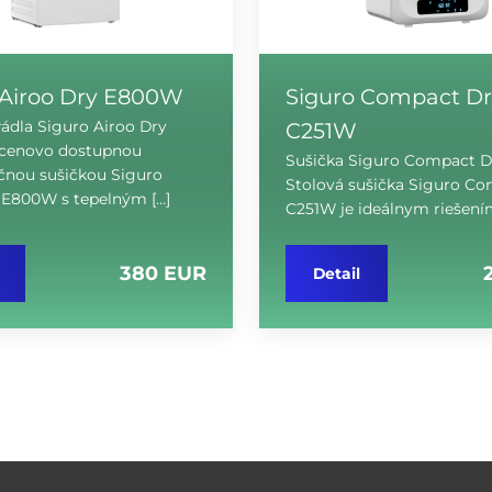
 Airoo Dry E800W
Siguro Compact Dr
rádla Siguro Airoo Dry
C251W
cenovo dostupnou
Sušička Siguro Compact 
čnou sušičkou Siguro
Stolová sušička Siguro C
 E800W s tepelným […]
C251W je ideálnym riešení
380 EUR
Detail