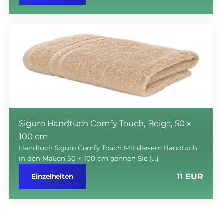
Siguro Handtuch Comfy Touch, Beige, 50 x
100 cm
Handtuch Siguro Comfy Touch Mit diesem Handtuch
in den Maßen 50 × 100 cm gönnen Sie […]
11 EUR
Einzelheiten