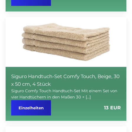
Siguro Handtuch-Set Comfy Touch, Beige, 30
x 50 cm, 4 Stück
Siguro Comfy Touch Handtuch-Set Mit einem Set von
vier Handtüchern in den Maßen 30 × […]
13 EUR
Einzelheiten