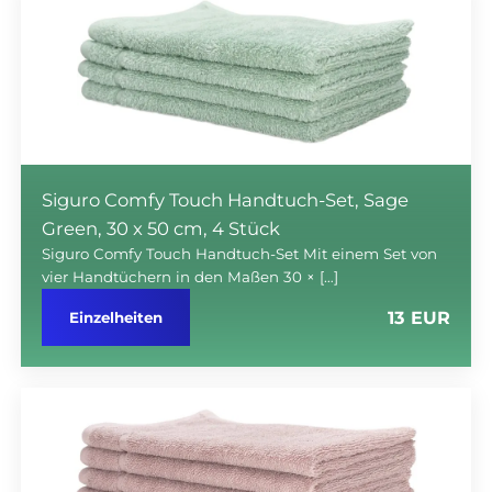
Siguro Comfy Touch Handtuch-Set, Sage
Green, 30 x 50 cm, 4 Stück
Siguro Comfy Touch Handtuch-Set Mit einem Set von
vier Handtüchern in den Maßen 30 × […]
13 EUR
Einzelheiten