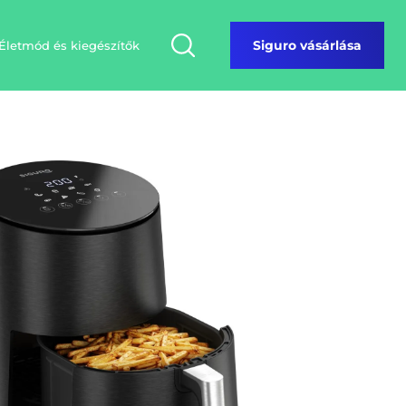
Életmód és kiegészítők
Siguro vásárlása