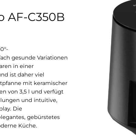
uro AF-C350B
0°-
fach gesunde Variationen
aren in einer
nd ist daher viel
atpfanne mit keramischer
n von 3,5 l und verfügt
ungen und intuitive,
lay. Die
elegantes, gebürstetes
oderne Küche.