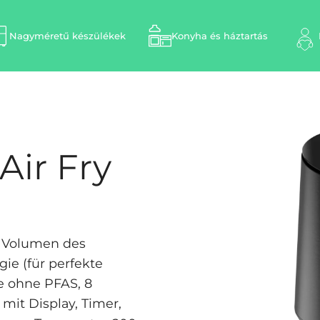
Nagyméretű készülékek
Konyha és háztartás
Air Fry
, Volumen des
gie (für perfekte
he ohne PFAS, 8
mit Display, Timer,