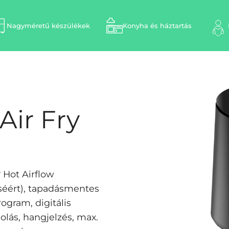
Nagyméretű készülékek
Konyha és háztartás
Air Fry
° Hot Airflow
éséért), tapadásmentes
rogram, digitális
solás, hangjelzés, max.