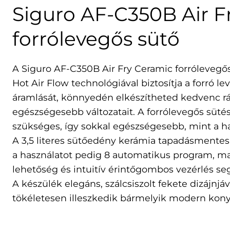
Siguro AF-C350B Air F
forrólevegős sütő
A Siguro AF-C350B Air Fry Ceramic forrólevegős
Hot Air Flow technológiával biztosítja a forró l
áramlását, könnyedén elkészítheted kedvenc rá
egészségesebb változatait. A forrólevegős süté
szükséges, így sokkal egészségesebb, mint a h
A 3,5 literes sütőedény kerámia tapadásmentes f
a használatot pedig 8 automatikus program, man
lehetőség és intuitív érintőgombos vezérlés segít
A készülék elegáns, szálcsiszolt fekete dizájnjáv
tökéletesen illeszkedik bármelyik modern kon