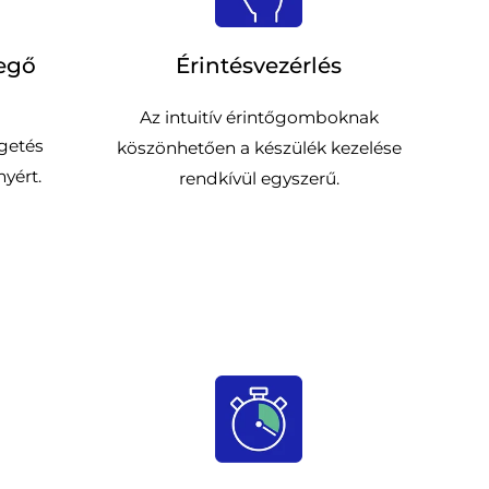
vegő
Érintésvezérlés
Az intuitív érintőgomboknak
getés
köszönhetően a készülék kezelése
yért.
rendkívül egyszerű.