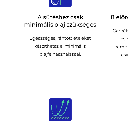
A sütéshez csak
8 elő
minimális olaj szükséges
Garnél
Egészséges, rántott ételeket
csi
készíthetsz el minimális
hambu
olajfelhasználással.
cs