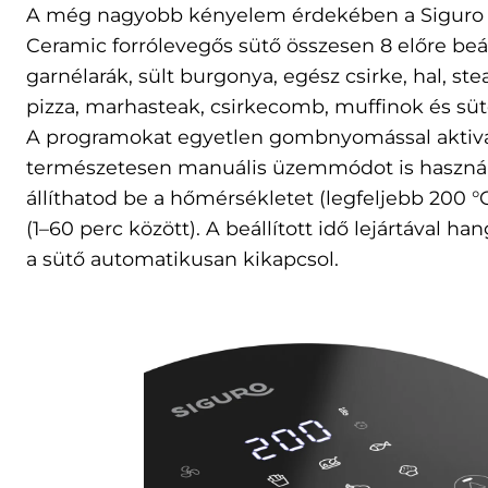
A még nagyobb kényelem érdekében a Siguro 
Ceramic forrólevegős sütő összesen 8 előre beál
garnélarák, sült burgonya, egész csirke, hal, ste
pizza, marhasteak, csirkecomb, muffinok és s
A programokat egyetlen gombnyomással aktivá
természetesen manuális üzemmódot is használh
állíthatod be a hőmérsékletet (legfeljebb 200 °C-
(1–60 perc között). A beállított idő lejártával ha
a sütő automatikusan kikapcsol.