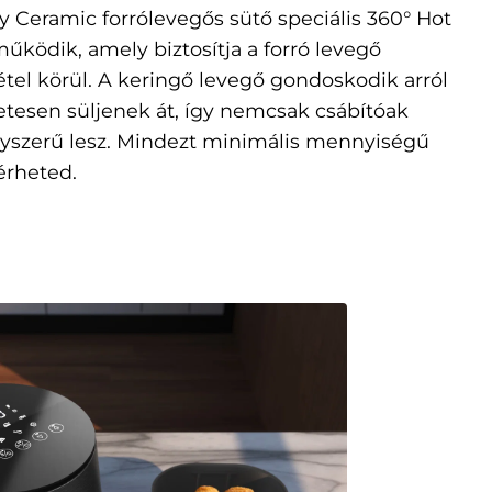
y Ceramic forrólevegős sütő speciális 360° Hot
űködik, amely biztosítja a forró levegő
étel körül. A keringő levegő gondoskodik arról
letesen süljenek át, így nemcsak csábítóak
agyszerű lesz. Mindezt minimális mennyiségű
lérheted.