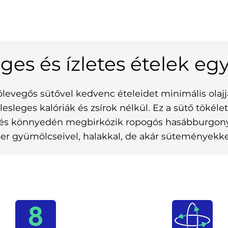
ges és ízletes ételek eg
ólevegős sütővel kedvenc ételeidet minimális olajj
elesleges kalóriák és zsírok nélkül. Ez a sütő tökél
t, és könnyedén megbirkózik ropogós hasábburgonyá
nger gyümölcseivel, halakkal, de akár süteményekkel