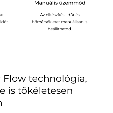
Manuális üzemmód
ott
Az elkészítési időt és
időt.
hőmérsékletet manuálisan is
beállíthatod.
r Flow technológia,
e is tökéletesen
n