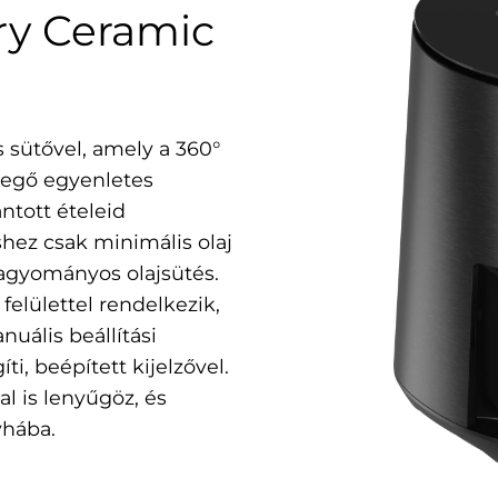
ry Ceramic
 sütővel, amely a 360°
evegő egyenletes
ntott ételeid
shez csak minimális olaj
agyományos olajsütés.
elülettel rendelkezik,
uális beállítási
i, beépített kijelzővel.
al is lenyűgöz, és
yhába.