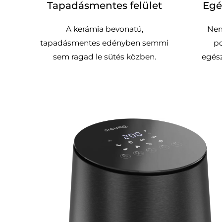
Tapadásmentes felület
Egé
A kerámia bevonatú,
Nem
tapadásmentes edényben semmi
po
sem ragad le sütés közben.
egés