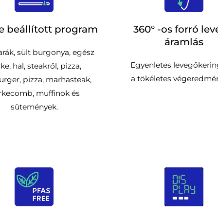
re beállított program
360° -os forró le
áramlás
arák, sült burgonya, egész
Egyenletes levegőkerin
rke, hal, steakről, pizza,
a tökéletes végeredmén
rger, pizza, marhasteak,
irkecomb, muffinok és
sütemények.