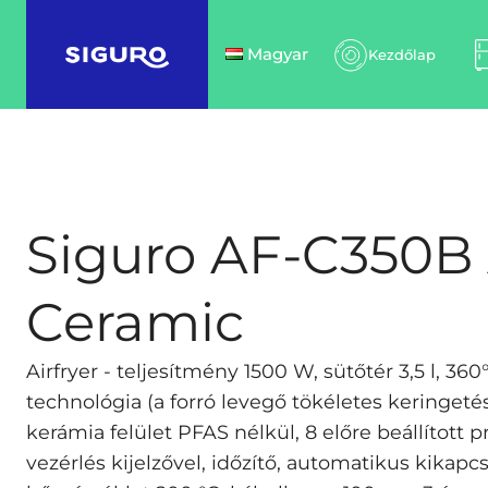
Magyar
Kezdőlap
Siguro AF-C350B 
Ceramic
Airfryer - teljesítmény 1500 W, sütőtér 3,5 l, 360
technológia (a forró levegő tökéletes keringet
kerámia felület PFAS nélkül, 8 előre beállított p
vezérlés kijelzővel, időzítő, automatikus kikapc