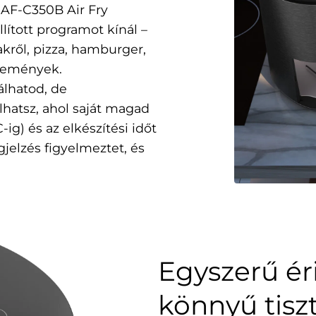
AF-C350B Air Fry
lított programot kínál –
akről, pizza, hamburger,
ütemények.
lhatod, de
atsz, ahol saját magad
ig) és az elkészítési időt
ngjelzés figyelmeztet, és
Egyszerű ér
könnyű tiszt