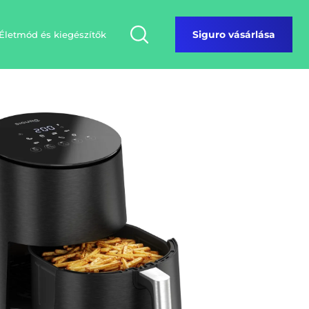
Életmód és kiegészítők
Siguro vásárlása