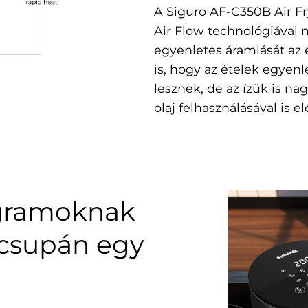
A Siguro AF-C350B Air Fr
Air Flow technológiával m
egyenletes áramlását az 
is, hogy az ételek egyen
lesznek, de az ízük is n
olaj felhasználásával is e
rogramoknak
 csupán egy