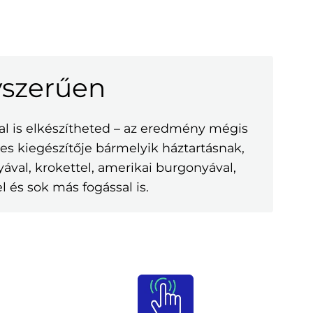
yszerűen
al is elkészítheted – az eredmény mégis
etes kiegészítője bármelyik háztartásnak,
val, krokettel, amerikai burgonyával,
 és sok más fogással is.