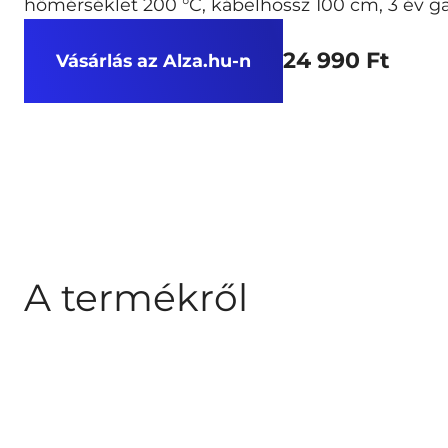
hőmérséklet 200 °C, kábelhossz 100 cm, 3 év g
24 990 Ft
Vásárlás az Alza.hu-n
A termékről