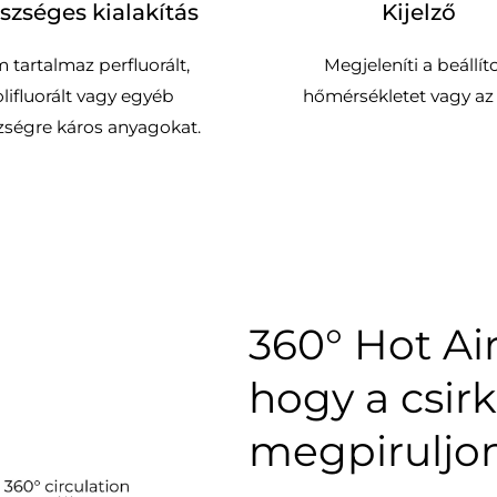
szséges kialakítás
Kijelző
 tartalmaz perfluorált,
Megjeleníti a beállít
lifluorált vagy egyéb
hőmérsékletet vagy az 
zségre káros anyagokat.
360° Hot Ai
hogy a csirk
megpiruljo