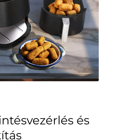
intésvezérlés és
ítás