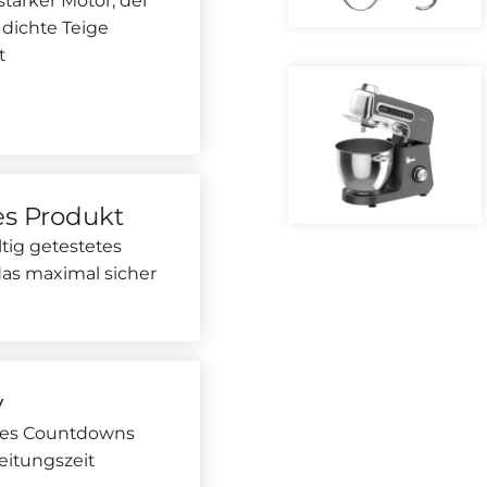
tarker Motor, der
 dichte Teige
t
es Produkt
ltig getestetes
das maximal sicher
y
des Countdowns
eitungszeit