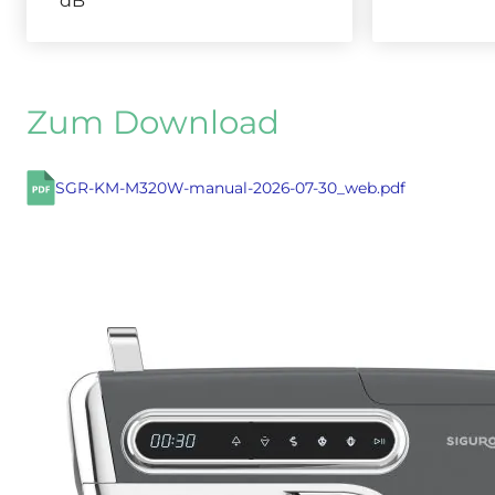
dB
Zum Download
SGR-KM-M320W-manual-2026-07-30_web.pdf