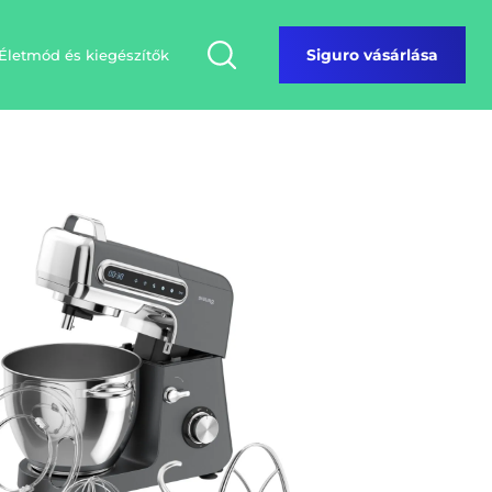
Életmód és kiegészítők
Siguro vásárlása