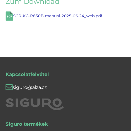
Zum Download
SGR-KG-R850B-manual-2025-06-24_web.pdf
Kapcsolatfelvétel
siguro@alza.cz
Siguro termékek