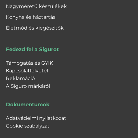
Nagyméretű készülékek
Konyha és háztartás
Életmód és kiegészítők
Fedezd fel a Sigurot
Támogatás és GYIK
Kapcsolatfelvétel
Reklamáció
A Siguro márkáról
Dokumentumok
Adatvédelmi nyilatkozat
Cookie szabályzat