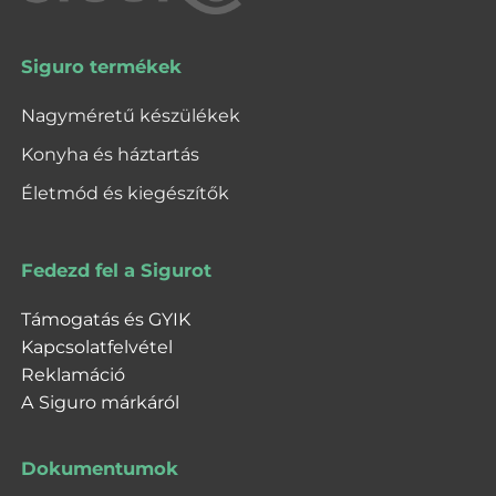
Siguro termékek
Nagyméretű készülékek
Konyha és háztartás
Életmód és kiegészítők
Fedezd fel a Sigurot
Támogatás és GYIK
Kapcsolatfelvétel
Reklamáció
A Siguro márkáról
Dokumentumok