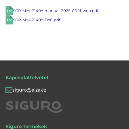
SGR-MM-P140Y-manual-2025-06-11-web.pdf
SGR-MM-P140Y-DoC.pdf
Kapcsolatfelvétel
siguro@alza.cz
Siguro termékek