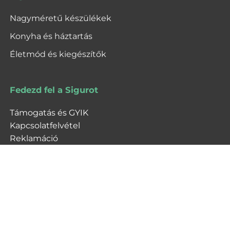
Nagyméretű készülékek
Konyha és háztartás
Életmód és kiegészítők
Fedezd fel a Sigurot
Támogatás és GYIK
Kapcsolatfelvétel
Reklamáció
A Siguro márkáról
Dokumentumok
Adatvédelmi nyilatkozat
Cookie szabályzat