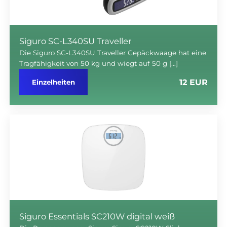
Siguro SC-L340SU Traveller
Die Siguro SC-L340SU Traveller Gepäckwaage hat eine
Tragfähigkeit von 50 kg und wiegt auf 50 g […]
12 EUR
Einzelheiten
Siguro Essentials SC210W digital weiß