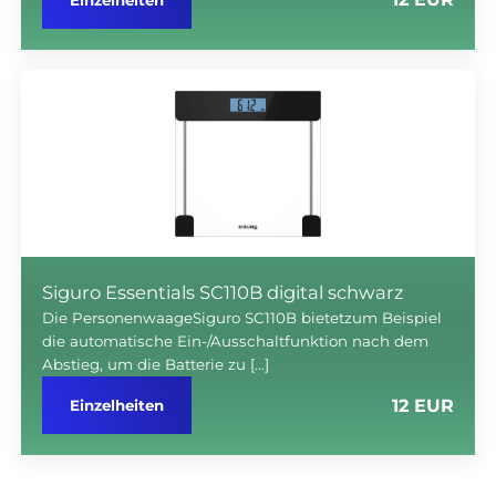
Siguro Essentials SC110B digital schwarz
Die PersonenwaageSiguro SC110B bietetzum Beispiel
die automatische Ein-/Ausschaltfunktion nach dem
Abstieg, um die Batterie zu […]
12 EUR
Einzelheiten