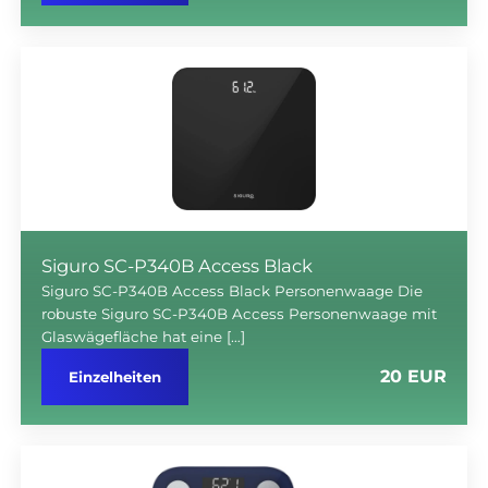
Siguro SC-P340B Access Black
Siguro SC-P340B Access Black Personenwaage Die
robuste Siguro SC-P340B Access Personenwaage mit
Glaswägefläche hat eine […]
20 EUR
Einzelheiten