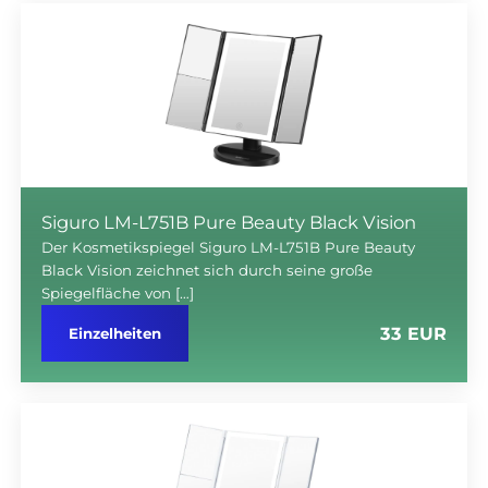
Siguro LM-L751B Pure Beauty Black Vision
Der Kosmetikspiegel Siguro LM-L751B Pure Beauty
Black Vision zeichnet sich durch seine große
Spiegelfläche von […]
33 EUR
Einzelheiten