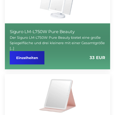
Siguro LM-L750W Pure Beauty
Der Siguro LM-L750W Pure Beauty bietet eine große
Spiegelfläche und drei kleinere mit einer Gesamtgröße
[…]
33 EUR
Einzelheiten