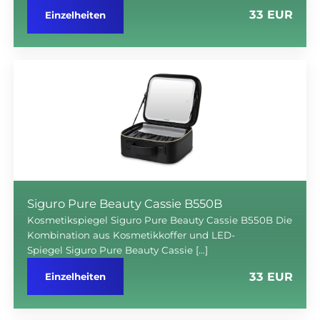
33 EUR
Einzelheiten
Siguro Pure Beauty Cassie B550B
Kosmetikspiegel Siguro Pure Beauty Cassie B550B Die
Kombination aus Kosmetikkoffer und LED-
Spiegel Siguro Pure Beauty Cassie […]
33 EUR
Einzelheiten