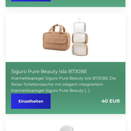
Siguro Pure Beauty Isla B730BE
Kosmetikspiegel Siguro Pure Beauty Isla B730BE Die
Reise-Toilettentasche mit elegant integriertem
Kosmetikspiegel Siguro Pure Beauty […]
40 EUR
Einzelheiten