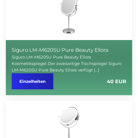
Siguro LM-M620SU Pure Beauty Ellora
Siguro LM-M620SU Pure Beauty Ellora
Kosmetikspiegel Der zweiseitige Tischspiegel Siguro
LM-M620SU Pure Beauty Ellora verfügt […]
40 EUR
Einzelheiten