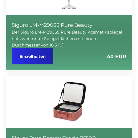
Siguro LM-M290SS Pure Beauty
Der Siguro LM-M290SS Pure Beauty Kosmetikspiegel
hat zwei runde Spiegelflächen mit einem
Durchmesser von 16,5 […]
40 EUR
Einzelheiten
Siguro Pure Beauty Cassie B550R