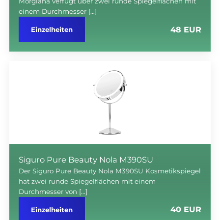
Morgiana verfügt über zwei runde Spiegelflächen mit
einem Durchmesser […]
48 EUR
Einzelheiten
Siguro Pure Beauty Nola M390SU
Der Siguro Pure Beauty Nola M390SU Kosmetikspiegel
hat zwei runde Spiegelflächen mit einem
Durchmesser von […]
40 EUR
Einzelheiten