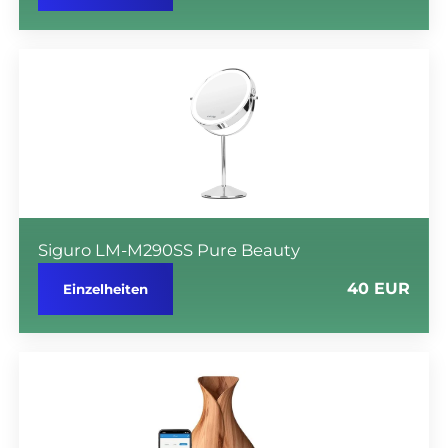
Siguro LM-M290SS Pure Beauty
40 EUR
Einzelheiten