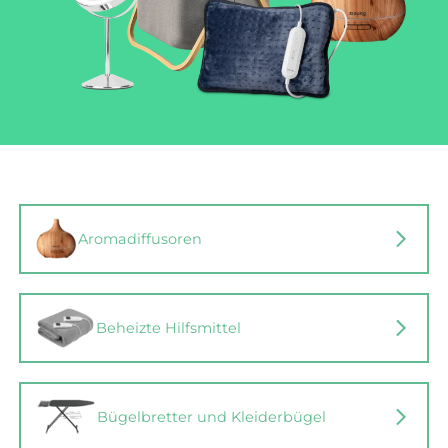
Aromadiffusoren
Beheizte Hilfsmittel
Bügelbretter und Kleiderbügel