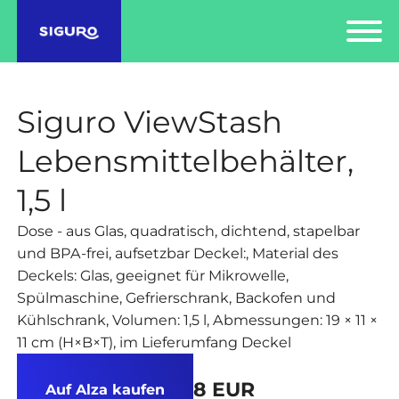
Siguro ViewStash
Lebensmittelbehälter,
1,5 l
Dose - aus Glas, quadratisch, dichtend, stapelbar
und BPA-frei, aufsetzbar Deckel:, Material des
Deckels: Glas, geeignet für Mikrowelle,
Spülmaschine, Gefrierschrank, Backofen und
Kühlschrank, Volumen: 1,5 l, Abmessungen: 19 × 11 ×
11 cm (H×B×T), im Lieferumfang Deckel
8 EUR
Auf Alza kaufen