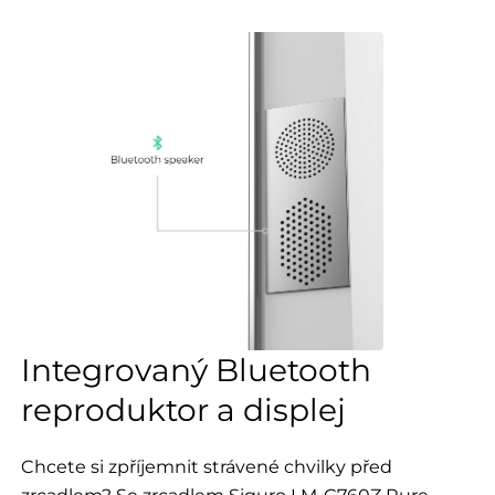
Integrovaný Bluetooth
reproduktor a displej
Chcete si zpříjemnit strávené chvilky před
zrcadlem? Se zrcadlem Siguro LM-G760Z Pure