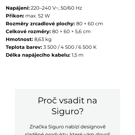
Napájení:
220–240 V~, 50/60 Hz
Příkon:
max. 52 W
Rozměry zrcadlové plochy:
80 × 60 cm
Celkové rozměry:
80 × 60 × 5,6 cm
Hmotnost:
8,63 kg
Teplota barev:
3 500 / 4 500 / 6 500 K
Délka napájecího kabelu:
1,5 m
Proč vsadit na
Siguro?
Značka Siguro nabízí designově
sladěné produkty, které vám dovolí