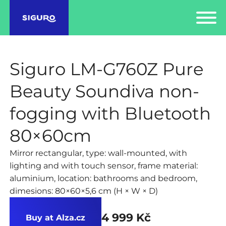
Siguro LM-G760Z Pure
Beauty Soundiva non-
fogging with Bluetooth
80×60cm
Mirror rectangular, type: wall-mounted, with
lighting and with touch sensor, frame material:
aluminium, location: bathrooms and bedroom,
dimesions: 80×60×5,6 cm (H × W × D)
4 999 Kč
Buy at Alza.cz