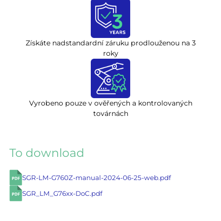
Získáte nadstandardní záruku prodlouženou na 3
roky
Vyrobeno pouze v ověřených a kontrolovaných
továrnách
To download
SGR-LM-G760Z-manual-2024-06-25-web.pdf
SGR_LM_G76xx-DoC.pdf